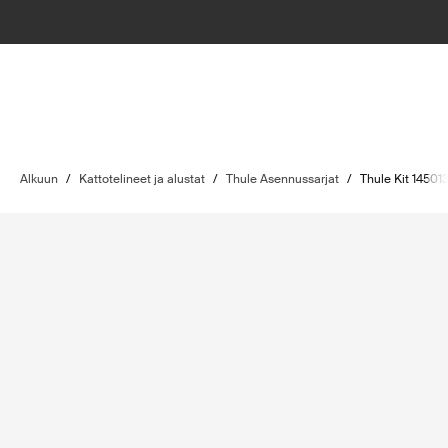
Alkuun
/
Kattotelineet ja alustat
/
Thule Asennussarjat
/
Thule Kit 14501