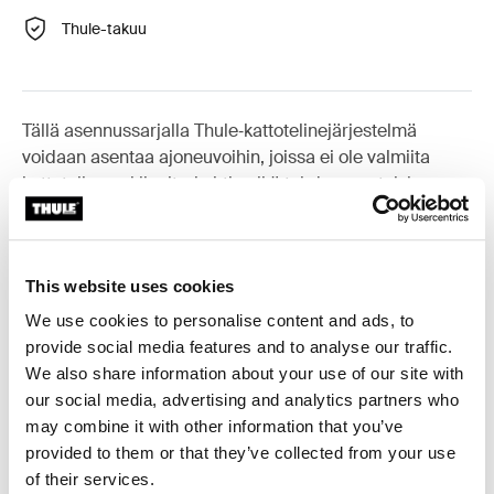
Thule-takuu
Tällä asennussarjalla Thule‑kattotelinejärjestelmä
voidaan asentaa ajoneuvoihin, joissa ei ole valmiita
kattotelineen kiinnityskohtia eikä tehdasasenteisia
telineitä.
This website uses cookies
We use cookies to personalise content and ads, to
Kaikki ominaisuudet
Toggle features
provide social media features and to analyse our traffic.
We also share information about your use of our site with
our social media, advertising and analytics partners who
Tekniset tiedot
Toggle techspec
may combine it with other information that you’ve
provided to them or that they’ve collected from your use
Ohjeet
Toggle guides and instructions
of their services.