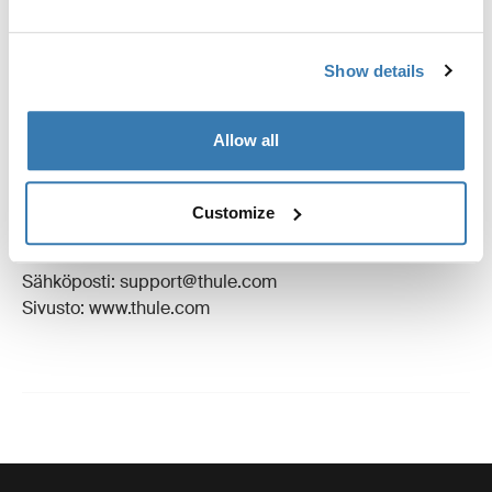
Arvostelut
Toggle overview
Show details
Valmistustiedot
Allow all
Tavaramerkin rekisteröinti: Thule Sweden AB
Valmistajan nimi: Thule Sweden
Customize
Valmistajan osoite: Borggatan 5, 335 73 Hillerstorp,
Ruotsi
Sähköposti: support@thule.com
Sivusto: www.thule.com