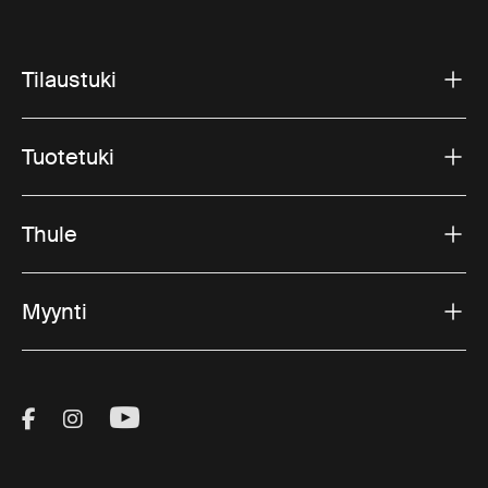
Tilaustuki
Tuotetuki
Thule
Myynti
Visit Thule on Facebook (external link)
Visit Thule on Instagram (external link)
Visit Thule on Youtube (external lin