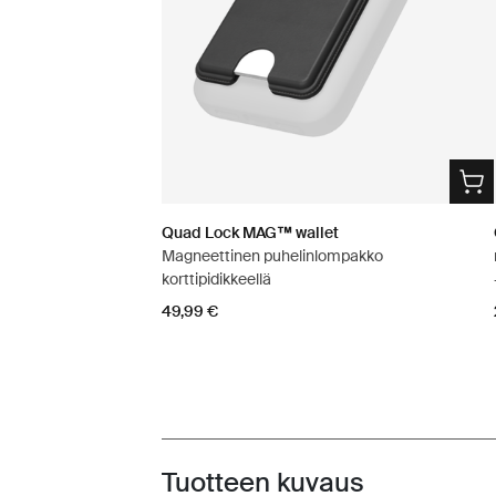
Quad Lock MAG™ wallet
Magneettinen puhelinlompakko
korttipidikkeellä
49,99 €
Tuotteen kuvaus
Toggle overview