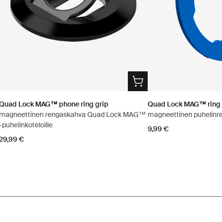
Quad Lock MAG™ phone ring grip
Quad Lock MAG™ ring
magneettinen rengaskahva Quad Lock MAG™
magneettinen puhelinr
-puhelinkoteloille
9,99 €
29,99 €