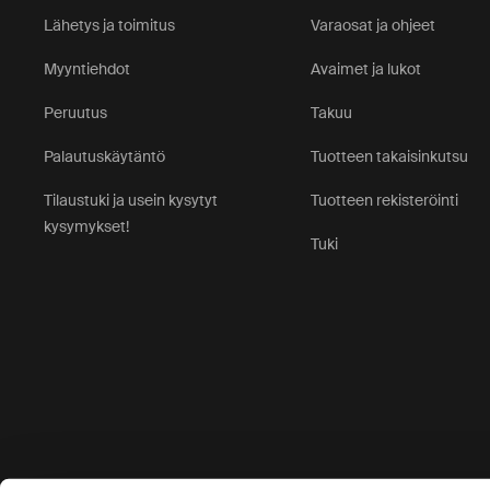
Lähetys ja toimitus
Varaosat ja ohjeet
Myyntiehdot
Avaimet ja lukot
Peruutus
Takuu
Palautuskäytäntö
Tuotteen takaisinkutsu
Tilaustuki ja usein kysytyt
Tuotteen rekisteröinti
kysymykset!
Tuki