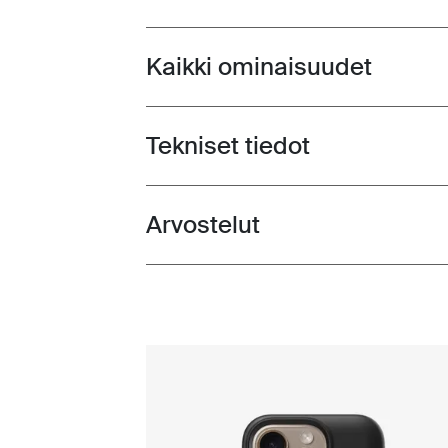
Kaikki ominaisuudet
Toggle features
Tekniset tiedot
Toggle techspec
Arvostelut
Toggle overview