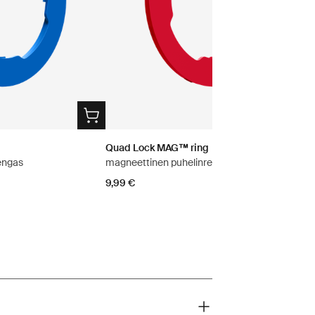
Quad Lock MAG™ ring
engas
magneettinen puhelinrengas
9,99 €