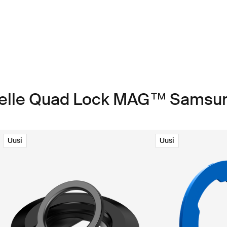
teelle Quad Lock MAG™ Samsu
Uusi
Uusi