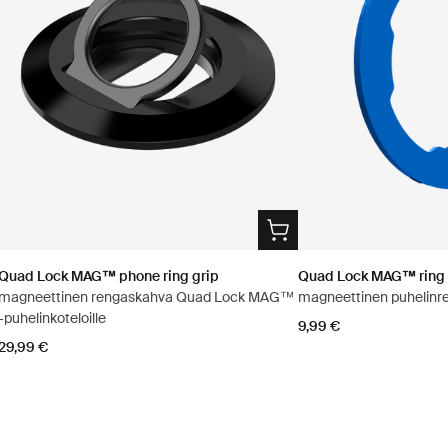
Quad Lock MAG™ phone ring grip
Quad Lock MAG™ ring
magneettinen rengaskahva Quad Lock MAG™
magneettinen puhelinr
-puhelinkoteloille
9,99 €
29,99 €