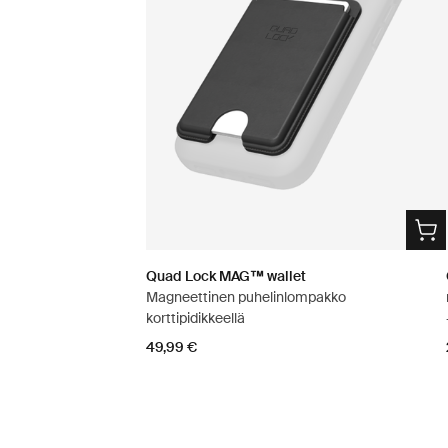
Quad Lock MAG™ wallet
Magneettinen puhelinlompakko
korttipidikkeellä
49,99 €