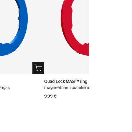
Quad Lock MAG™ ring
engas
magneettinen puhelinrengas
9,99 €