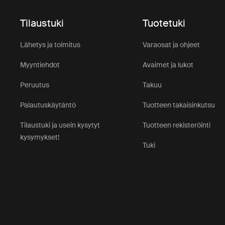
Tilaustuki
Tuotetuki
Lähetys ja toimitus
Varaosat ja ohjeet
Myyntiehdot
Avaimet ja lukot
Peruutus
Takuu
Palautuskäytäntö
Tuotteen takaisinkutsu
Tilaustuki ja usein kysytyt
Tuotteen rekisteröinti
kysymykset!
Tuki