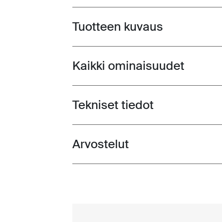
Tuotteen kuvaus
Toggle overview
Kaikki ominaisuudet
Toggle features
Tekniset tiedot
Toggle techspec
Arvostelut
Toggle overview