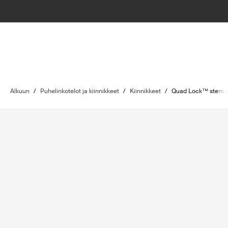
Alkuun
/
Puhelinkotelot ja kiinnikkeet
/
Kiinnikkeet
/
Quad Lock™ stem 