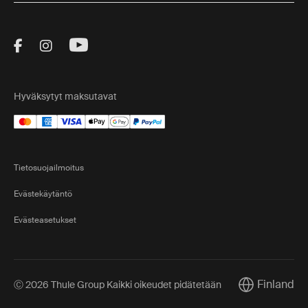
Visit Thule on Facebook (external link)
Visit Thule on Instagram (external link)
Visit Thule on Youtube (external lin
Hyväksytyt maksutavat
Tietosuojailmoitus
Evästekäytäntö
Evästeasetukset
Finland
Ⓒ 2026 Thule Group Kaikki oikeudet pidätetään
Current marke