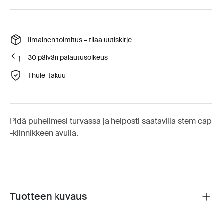
Ilmainen toimitus – tilaa uutiskirje
30 päivän palautusoikeus
Thule-takuu
Pidä puhelimesi turvassa ja helposti saatavilla stem cap
-kiinnikkeen avulla.
Tuotteen kuvaus
Toggle overview