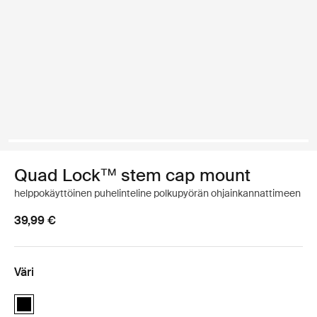
Quad Lock™ stem cap mount
helppokäyttöinen puhelinteline polkupyörän ohjainkannattimeen
39,99 €
Väri
Quad Lock™ stem cap mount Musta (selected)