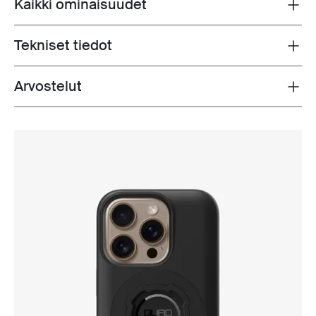
Kaikki ominaisuudet
Toggle features
Tekniset tiedot
Toggle techspec
Arvostelut
Toggle overview