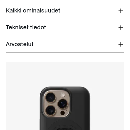
Kaikki ominaisuudet
Toggle features
Tekniset tiedot
Toggle techspec
Arvostelut
Toggle overview