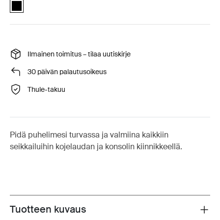
Quad Lock™ dash and console car mount Musta (selected)
Ilmainen toimitus – tilaa uutiskirje
30 päivän palautusoikeus
Thule-takuu
Pidä puhelimesi turvassa ja valmiina kaikkiin
seikkailuihin kojelaudan ja konsolin kiinnikkeellä.
Tuotteen kuvaus
Toggle overview