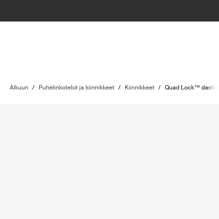
Alkuun
/
Puhelinkotelot ja kiinnikkeet
/
Kiinnikkeet
/
Quad Lock™ dash a