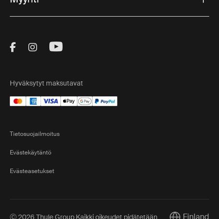
Visit Thule on Facebook (external link)
Visit Thule on Instagram (external link)
Visit Thule on Youtube (external lin
Hyväksytyt maksutavat
Tietosuojailmoitus
Evästekäytäntö
Evästeasetukset
Finland
Ⓒ 2026 Thule Group Kaikki oikeudet pidätetään