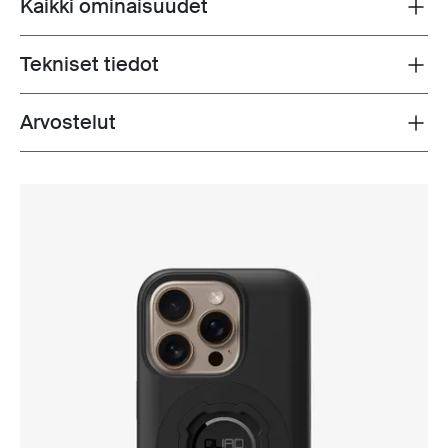
Kaikki ominaisuudet
Toggle features
Tekniset tiedot
Toggle techspec
Arvostelut
Toggle overview