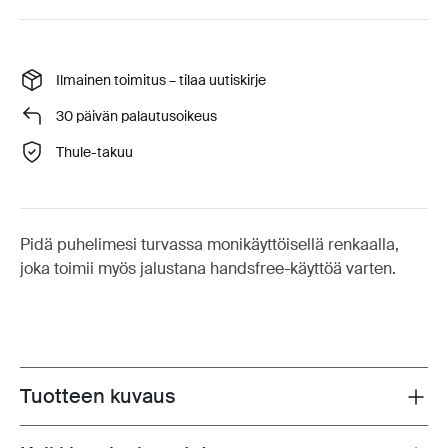
Ilmainen toimitus – tilaa uutiskirje
30 päivän palautusoikeus
Thule-takuu
Pidä puhelimesi turvassa monikäyttöisellä renkaalla,
joka toimii myös jalustana handsfree-käyttöä varten.
Tuotteen kuvaus
Toggle overview