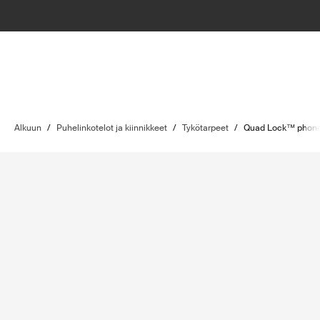
Alkuun
/
Puhelinkotelot ja kiinnikkeet
/
Tykötarpeet
/
Quad Lock™ phone 