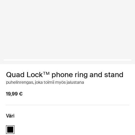
Quad Lock™ phone ring and stand
puhelinrengas, joka toimii myös jalustana
19,99 €
Väri
Quad Lock™ phone ring and stand Musta (selected)