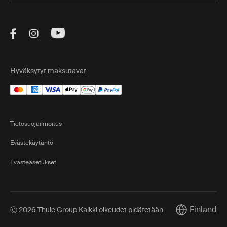
Visit Thule on Facebook (external link)
Visit Thule on Instagram (external link)
Visit Thule on Youtube (external lin
Hyväksytyt maksutavat
Tietosuojailmoitus
Evästekäytäntö
Evästeasetukset
Finland
Ⓒ 2026 Thule Group Kaikki oikeudet pidätetään
Current marke