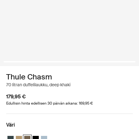
Thule Chasm
70 litran duffelilaukku, deep khaki
179,95 €
Edullisin hinta edellisen 30 päivän aikana: 169,95 €
Väri
Thule Chasm 70L duffel Tummansinisin
Thule Chasm 70L duffel Gentle beige
Thule Chasm 70L duffel Syvä khaki (selected)
Thule Chasm 70L duffel Musta
Thule Chasm 70L duffel Lammen harmaa