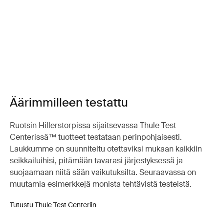
Äärimmilleen testattu
Ruotsin Hillerstorpissa sijaitsevassa Thule Test
Centerissä™ tuotteet testataan perinpohjaisesti.
Laukkumme on suunniteltu otettaviksi mukaan kaikkiin
seikkailuihisi, pitämään tavarasi järjestyksessä ja
suojaamaan niitä sään vaikutuksilta. Seuraavassa on
muutamia esimerkkejä monista tehtävistä testeistä.
Tutustu Thule Test Centeriin