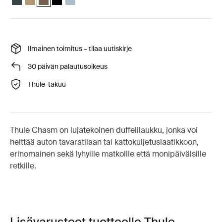
Ilmainen toimitus – tilaa uutiskirje
30 päivän palautusoikeus
Thule-takuu
Thule Chasm on lujatekoinen duffelilaukku, jonka voi
heittää auton tavaratilaan tai kattokuljetuslaatikkoon,
erinomainen sekä lyhyille matkoille että monipäiväisille
retkille.
Lisävarusteet tuotteelle Thule