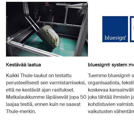
Kestävää laatua
bluesign® system 
Kaikki Thule-laukut on testattu
Tuemme bluesign® s
perusteellisesti sen varmistamiseksi,
organisaatiota, teksti
että ne kestävät ajan rasitukset.
koskevaa kansainväli
Matkalaukkumme läpäisevät jopa 50
joka tähtää ihmisiin 
laajaa testiä, ennen kuin ne saavat
kohdistuvien valmist
Thule-merkin.
vaikutusten vähentä