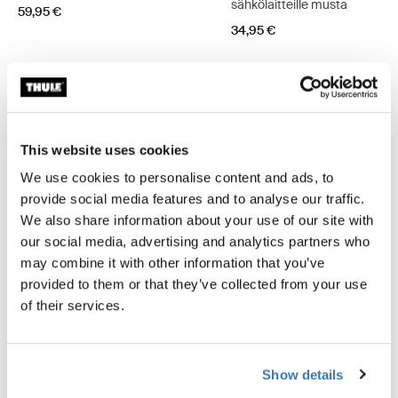
sähkölaitteille musta
59,95 €
34,95 €
Tuotteen kuvaus
Toggle overview
This website uses cookies
We use cookies to personalise content and ads, to
Kaikki ominaisuudet
Toggle features
provide social media features and to analyse our traffic.
We also share information about your use of our site with
our social media, advertising and analytics partners who
Tekniset tiedot
Toggle techspec
may combine it with other information that you’ve
provided to them or that they’ve collected from your use
Arvostelut
of their services.
Toggle overview
Show details