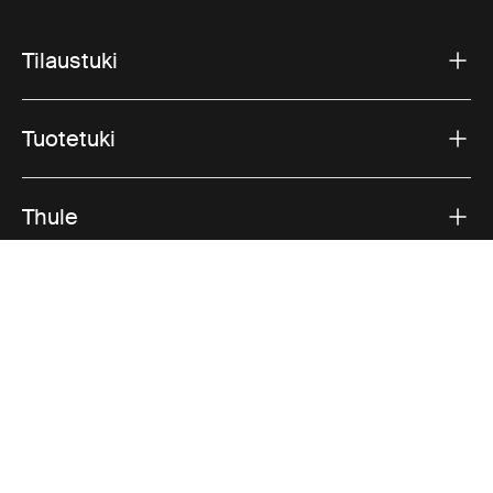
Tilaustuki
Tuotetuki
Thule
Myynti
Visit Thule on Facebook (external link)
Visit Thule on Instagram (external link)
Visit Thule on Youtube (external lin
Hyväksytyt maksutavat