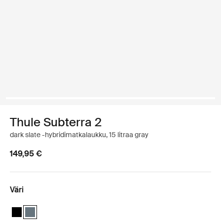
Thule Subterra 2
dark slate -hybridimatkalaukku, 15 litraa gray
149,95 €
Väri
Thule Subterra hybrid travel bag Musta
Thule Subterra hybrid travel bag Tumma liuskekivi (selected)