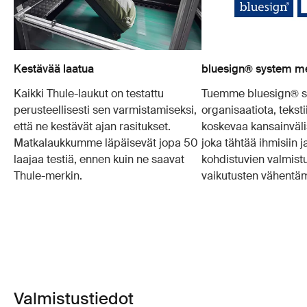
Kestävää laatua
bluesign® system 
Kaikki Thule-laukut on testattu
Tuemme bluesign® s
perusteellisesti sen varmistamiseksi,
organisaatiota, teksti
että ne kestävät ajan rasitukset.
koskevaa kansainväli
Matkalaukkumme läpäisevät jopa 50
joka tähtää ihmisiin 
laajaa testiä, ennen kuin ne saavat
kohdistuvien valmist
Thule-merkin.
vaikutusten vähentä
Valmistustiedot