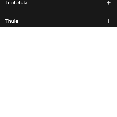
Tuotetuki
Thule
Myynti
Visit Thule on Facebook (external link)
Visit Thule on Instagram (external link)
Visit Thule on Youtube (external lin
Hyväksytyt maksutavat
Tietosuojailmoitus