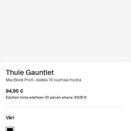
Thule Gauntlet
MacBook Pro® -salkku 14 tuumaa musta
94,95 €
Edullisin hinta edellisen 30 päivän aikana: 89,95 €
Väri
Thule Gauntlet MacBook Pro® attaché 14" Musta (selected)