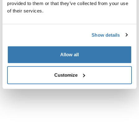
provided to them or that they’ve collected from your use
Kaikki ominaisuudet
Toggle features
of their services.
Tekniset tiedot
Toggle techspec
Show details
Arvostelut
Toggle overview
Allow all
Customize