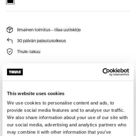
Ilmainen toimitus – tilaa uutiskirje
30 päivän palautusoikeus
Thule-takuu
Kestävä salkku, joka mahdollistaa laitteen käytön laukun
sisältä.
This website uses cookies
We use cookies to personalise content and ads, to
provide social media features and to analyse our traffic.
We also share information about your use of our site with
Tuotteen kuvaus
Toggle overview
our social media, advertising and analytics partners who
may combine it with other information that you’ve