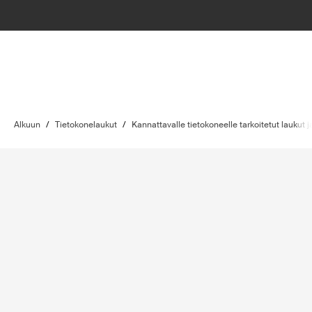
Alkuun
/
Tietokonelaukut
/
Kannattavalle tietokoneelle tarkoitetut laukut j