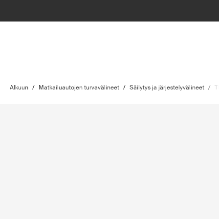
Alkuun
/
Matkailuautojen turvavälineet
/
Säilytys ja järjestelyvälineet
/
T