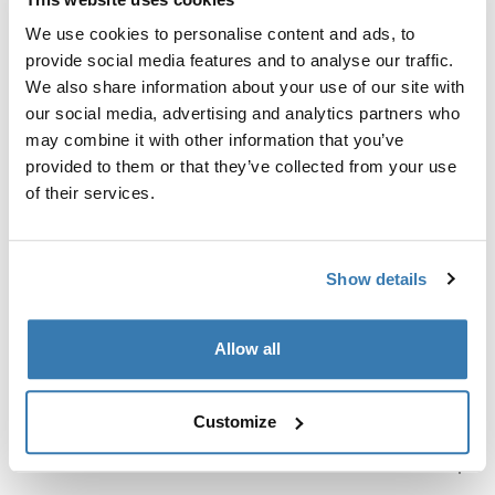
We use cookies to personalise content and ads, to
provide social media features and to analyse our traffic.
We also share information about your use of our site with
Thule POD 1.0
our social media, advertising and analytics partners who
lisävarusteteline
may combine it with other information that you’ve
provided to them or that they’ve collected from your use
of their services.
Kaikki ominaisuudet
Toggle features
Show details
Tekniset tiedot
Toggle techspec
Allow all
Ohjeet
Toggle guides and instructions
Customize
Arvostelut
Toggle overview