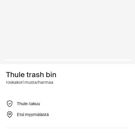
Thule trash bin
roskakori musta/harmaa
Thule-takuu
Etsi myymälästä