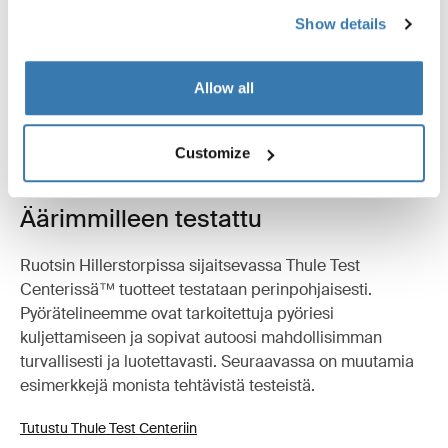
Tekniset tiedot
Toggle techspec
Show details
Ohjeet
Toggle guides and instructions
Allow all
Arvostelut
Toggle overview
Customize
Äärimmilleen testattu
Ruotsin Hillerstorpissa sijaitsevassa Thule Test
Centerissä™ tuotteet testataan perinpohjaisesti.
Pyörätelineemme ovat tarkoitettuja pyöriesi
kuljettamiseen ja sopivat autoosi mahdollisimman
turvallisesti ja luotettavasti. Seuraavassa on muutamia
esimerkkejä monista tehtävistä testeistä.
Tutustu Thule Test Centeriin