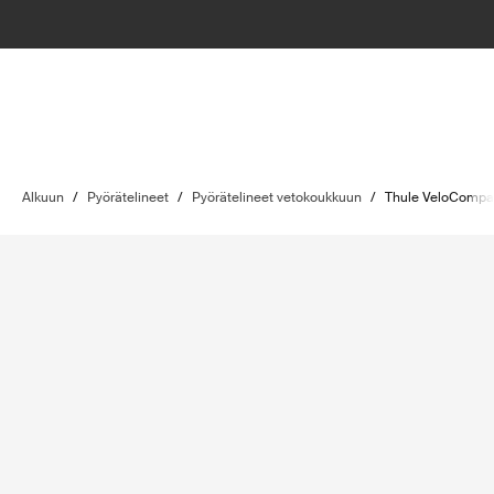
Alkuun
/
Pyörätelineet
/
Pyörätelineet vetokoukkuun
/
Thule VeloCompac