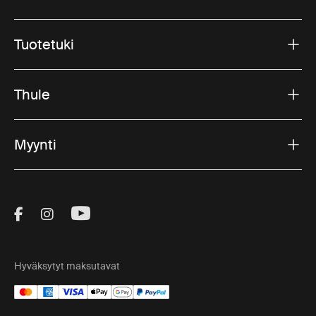
Tuotetuki
Thule
Myynti
Visit Thule on Facebook (external link)
Visit Thule on Instagram (external link)
Visit Thule on Youtube (external lin
Hyväksytyt maksutavat