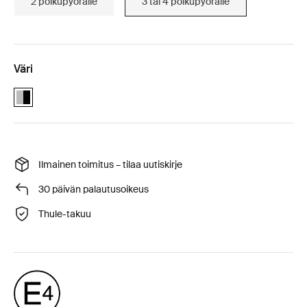
2 polkupyörälle
3 tai 4 polkupyörälle
Väri
Alu-Black (selected)
Ilmainen toimitus – tilaa uutiskirje
30 päivän palautusoikeus
Thule-takuu