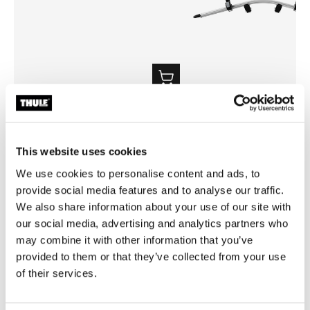
Thule loading ramp
Thule VeloCompact 4th bike
kuormausramppi alumiini
4:nnen pyörän sovitin alumiini
61,95 €
206,95 €
This website uses cookies
We use cookies to personalise content and ads, to
provide social media features and to analyse our traffic.
We also share information about your use of our site with
our social media, advertising and analytics partners who
may combine it with other information that you’ve
Tuotteen kuvaus
Toggle overview
provided to them or that they’ve collected from your use
of their services.
Kaikki ominaisuudet
Toggle features