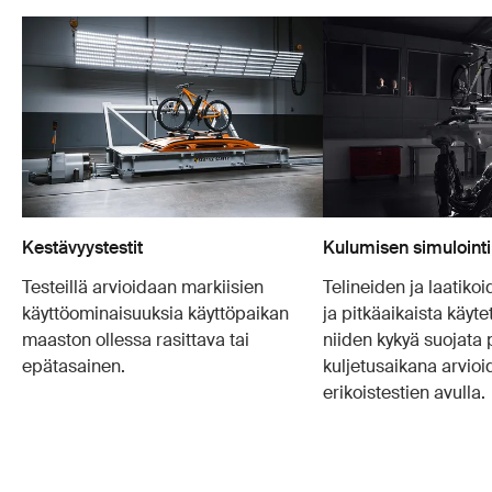
Kestävyystestit
Kulumisen simulointi
Testeillä arvioidaan markiisien
Telineiden ja laatiko
käyttöominaisuuksia käyttöpaikan
ja pitkäaikaista käyte
maaston ollessa rasittava tai
niiden kykyä suojata 
epätasainen.
kuljetusaikana arvioid
erikoistestien avulla.