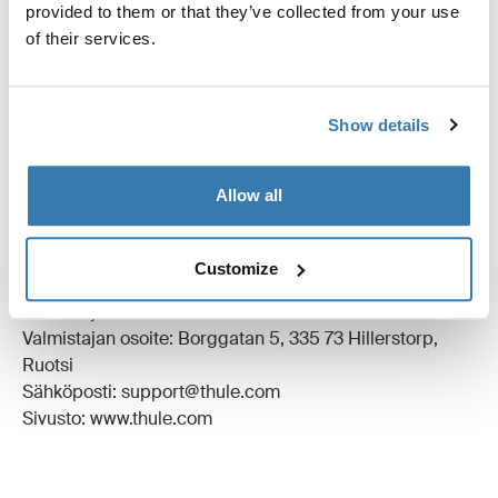
provided to them or that they’ve collected from your use
Tekniset tiedot
Toggle techspec
of their services.
Ohjeet
Toggle guides and instructions
Show details
Arvostelut
Toggle overview
Allow all
Valmistustiedot
Customize
Tavaramerkin rekisteröinti: Thule Sweden AB
Valmistajan nimi: Thule Sweden
Valmistajan osoite: Borggatan 5, 335 73 Hillerstorp,
Ruotsi
Sähköposti: support@thule.com
Sivusto: www.thule.com