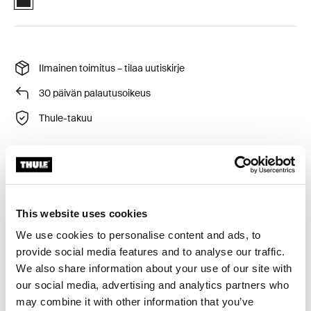
Ilmainen toimitus – tilaa uutiskirje
30 päivän palautusoikeus
Thule-takuu
Täydentää Thule WanderWay ‑telineen kapasiteettia
yhdellä polkupyörällä.
This website uses cookies
We use cookies to personalise content and ads, to
provide social media features and to analyse our traffic.
We also share information about your use of our site with
Kaikki ominaisuudet
Toggle features
our social media, advertising and analytics partners who
may combine it with other information that you’ve