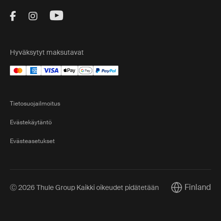
Visit Thule on Facebook (external link)
Visit Thule on Instagram (external link)
Visit Thule on Youtube (external lin
Hyväksytyt maksutavat
Tietosuojailmoitus
Evästekäytäntö
Evästeasetukset
Finland
Ⓒ 2026 Thule Group Kaikki oikeudet pidätetään
Current marke