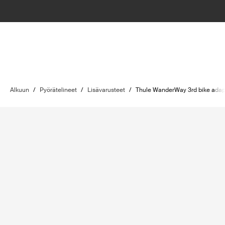
Alkuun
/
Pyörätelineet
/
Lisävarusteet
/
Thule WanderWay 3rd bike adap