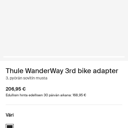
Thule WanderWay 3rd bike adapter
3. pyörän sovitin musta
206,95 €
Edullisin hinta edellisen 30 päivän aikana: 168,95 €
Väri
Thule WanderWay 3rd bike adapter Musta (selected)