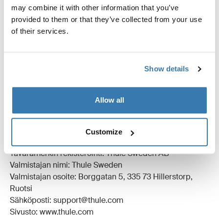
may combine it with other information that you’ve
Kaikki ominaisuudet
Toggle features
provided to them or that they’ve collected from your use
of their services.
Tekniset tiedot
Toggle techspec
Ohjeet
Toggle guides and instructions
Show details
Arvostelut
Allow all
Toggle overview
Valmistustiedot
Customize
Tavaramerkin rekisteröinti: Thule Sweden AB
Valmistajan nimi: Thule Sweden
Valmistajan osoite: Borggatan 5, 335 73 Hillerstorp,
Ruotsi
Sähköposti: support@thule.com
Sivusto: www.thule.com