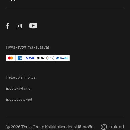
Visit Thule on Facebook (external link)
Visit Thule on Instagram (external link)
Visit Thule on Youtube (external lin
Hyväksytyt maksutavat
Tietosuojailmoitus
Evästekäytäntö
Evästeasetukset
Finland
Ⓒ 2026 Thule Group Kaikki oikeudet pidätetään
Current marke