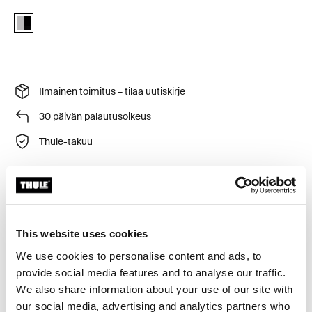
Thule front wheel holder thru-axle 12-20mm adapter Aluminum/Blac
Ilmainen toimitus – tilaa uutiskirje
30 päivän palautusoikeus
Thule-takuu
Thule-eturenkaanpitimen sovitin, joka mahdollistaa 12–
20 mm:n läpiakselilla varustettujen polkupyörien
This website uses cookies
kuljettamisen.
We use cookies to personalise content and ads, to
provide social media features and to analyse our traffic.
We also share information about your use of our site with
our social media, advertising and analytics partners who