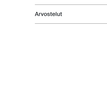
Arvostelut
Toggle overview