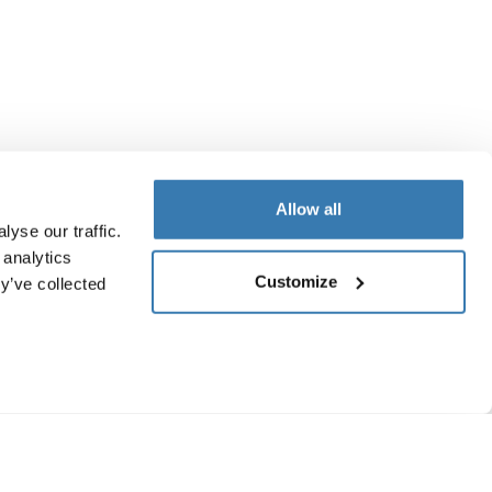
Allow all
yse our traffic.
 analytics
Customize
y’ve collected