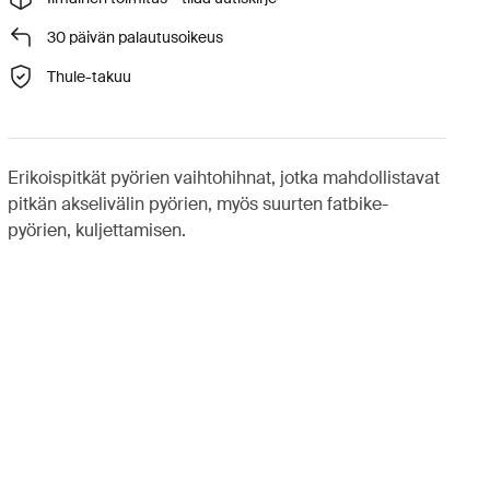
30 päivän palautusoikeus
Thule-takuu
Erikoispitkät pyörien vaihtohihnat, jotka mahdollistavat
pitkän akselivälin pyörien, myös suurten fatbike-
pyörien, kuljettamisen.