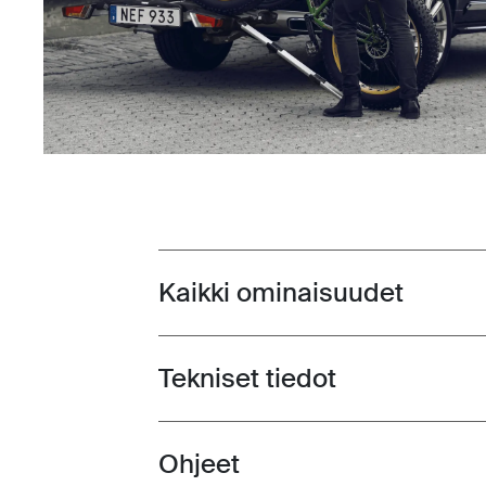
Kaikki ominaisuudet
Toggle features
Tekniset tiedot
Toggle techspec
Ohjeet
Toggle guides and instructions