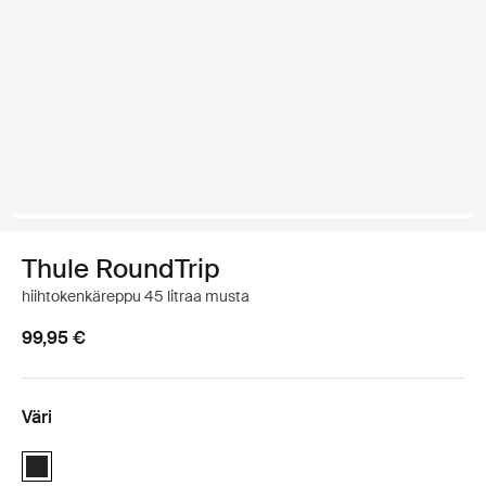
Thule RoundTrip
hiihtokenkäreppu 45 litraa musta
99,95 €
Väri
Thule RoundTrip boot backpack 45L Musta (selected)