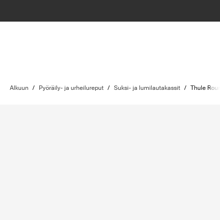
Alkuun
/
Pyöräily- ja urheilureput
/
Suksi- ja lumilautakassit
/
Thule Roun