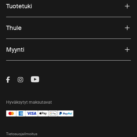
Tuotetuki
Thule
Myynti
Visit Thule on Facebook (external link)
Visit Thule on Instagram (external link)
Visit Thule on Youtube (external lin
Hyväksytyt maksutavat
Tietosuojailmoitus