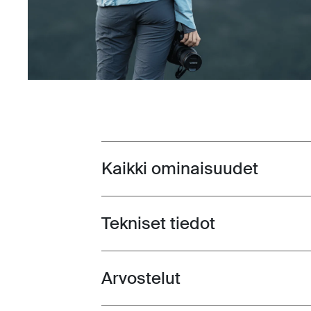
Kaikki ominaisuudet
Toggle features
Tekniset tiedot
Toggle techspec
Arvostelut
Toggle overview