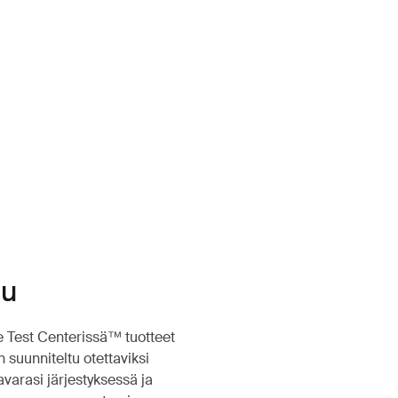
tu
le Test Centerissä™ tuotteet
suunniteltu otettaviksi
avarasi järjestyksessä ja