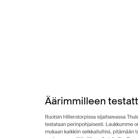
Äärimmilleen testat
Ruotsin Hillerstorpissa sijaitsevassa Thu
testataan perinpohjaisesti. Laukkumme on 
mukaan kaikkiin seikkailuihisi, pitämään t