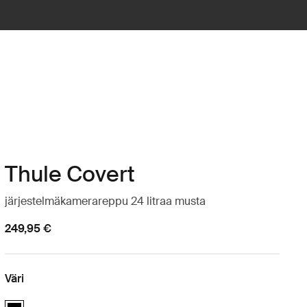
Thule Covert
järjestelmäkamerareppu 24 litraa musta
249,95 €
Väri
Thule Covert DSLR backpack 24L Musta (selected)