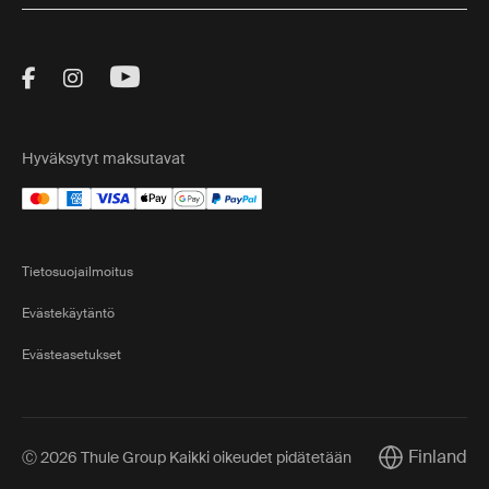
Visit Thule on Facebook (external link)
Visit Thule on Instagram (external link)
Visit Thule on Youtube (external lin
Hyväksytyt maksutavat
Tietosuojailmoitus
Evästekäytäntö
Evästeasetukset
Finland
Ⓒ 2026 Thule Group Kaikki oikeudet pidätetään
Current marke