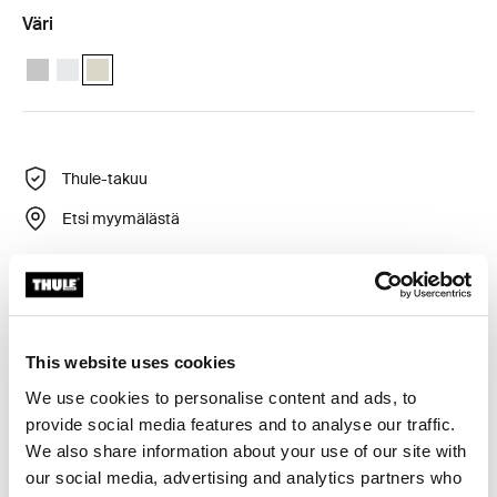
Väri
Thule Motor Kit TO 8000/9200 Anodisoitu
Thule Motor Kit TO 8000/9200 Valkoinen
Thule Motor Kit TO 8000/9200 Kerma (selected)
Thule-takuu
Etsi myymälästä
Thule Omnistor 8000- ja 9200-markiisien
jälkiasennusmoottoripaketti. Sisältää kaukosäätimen ja
releen.
This website uses cookies
We use cookies to personalise content and ads, to
provide social media features and to analyse our traffic.
We also share information about your use of our site with
our social media, advertising and analytics partners who