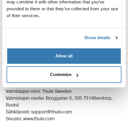
Kaikki ominaisuudet
Toggle features
may combine it with other information that you’ve
provided to them or that they’ve collected from your use
of their services.
Tekniset tiedot
Toggle techspec
Ohjeet
Toggle guides and instructions
Show details
Arvostelut
Toggle overview
Allow all
Valmistustiedot
Customize
Tavaramerkin rekisteröinti: Thule Sweden AB
Valmistajan nimi: Thule Sweden
Valmistajan osoite: Borggatan 5, 335 73 Hillerstorp,
Ruotsi
Sähköposti: support@thule.com
Sivusto: www.thule.com