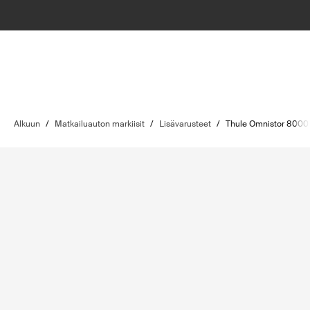
Alkuun
/
Matkailuauton markiisit
/
Lisävarusteet
/
Thule Omnistor 8000