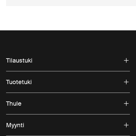
Tilaustuki
Tuotetuki
Thule
Myynti