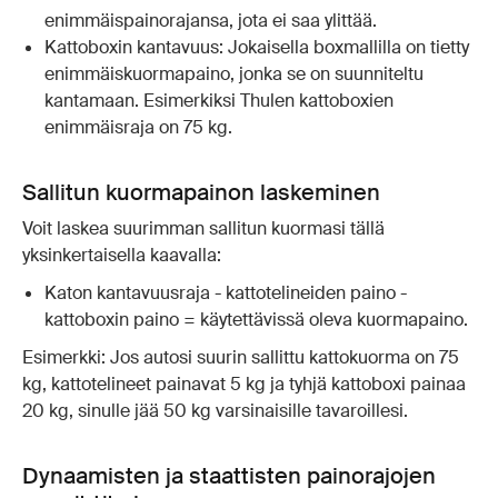
enimmäispainorajansa, jota ei saa ylittää.
Kattoboxin kantavuus: Jokaisella boxmallilla on tietty
enimmäiskuormapaino, jonka se on suunniteltu
kantamaan. Esimerkiksi Thulen kattoboxien
enimmäisraja on 75 kg.
Sallitun kuormapainon laskeminen
Voit laskea suurimman sallitun kuormasi tällä
yksinkertaisella kaavalla:
Katon kantavuusraja - kattotelineiden paino -
kattoboxin paino = käytettävissä oleva kuormapaino.
Esimerkki: Jos autosi suurin sallittu kattokuorma on 75
kg, kattotelineet painavat 5 kg ja tyhjä kattoboxi painaa
20 kg, sinulle jää 50 kg varsinaisille tavaroillesi.
Dynaamisten ja staattisten painorajojen