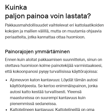
Kuinka
paljon painoa voin lastata?
Pakkausmahdollisuudet vaihtelevat eri kattolaatikoiden
kokojen ja mallien välillä, mutta on muutamia ohjaavia
periaatteita, jotka kannattaa ottaa huomioon.
Painorajojen ymmärtäminen
Ennen kuin aloitat pakkaamisen suunnittelun, sinun on
otettava huomioon kolme painotekijää varmistaaksesi,
että kokoonpanosi pysyy turvallisissa käyttörajoissa:
Ajoneuvon katon kantavuus: Löydät tämän autosi
käyttöohjeesta. Se kertoo enimmäispainon, jonka
autosi katto kestää turvallisesti. Yleensä
maastureissa on suurempi kantavuus kuin
pienemmissä sedaneissa.
Kattotelineen kantavuus: Kattotelineillä on oma