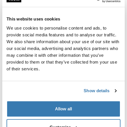
muuttaa ajoneuvosi käyttäytymistä. Säädä nopeuttasi
lastin kokonaispainon, sääolosuhteiden (kuten
voimakkaan sivutuulen) ja tien kunnon mukaan.
This website uses cookies
We use cookies to personalise content and ads, to
provide social media features and to analyse our traffic.
We also share information about your use of our site with
our social media, advertising and analytics partners who
may combine it with other information that you’ve
provided to them or that they’ve collected from your use
Hyvä tietää
of their services.
Kattolaatikko on loistava sijoitus, joka kulkee mukanasi
pitkään, kun pidät siitä hyvää huolta. Tässä muutamia
vinkkejä ja hyviä käytäntöjä, jotka kannattaa pitää
Show details
mielessä.
Allow all
Korkeuden huomioiminen
Muista, että kattoboksi voi lisätä ajoneuvosi