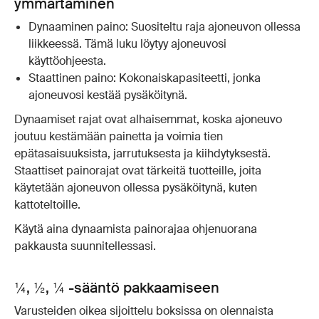
ymmärtäminen
Dynaaminen paino: Suositeltu raja ajoneuvon ollessa
liikkeessä. Tämä luku löytyy ajoneuvosi
käyttöohjeesta.
Staattinen paino: Kokonaiskapasiteetti, jonka
ajoneuvosi kestää pysäköitynä.
Dynaamiset rajat ovat alhaisemmat, koska ajoneuvo
joutuu kestämään painetta ja voimia tien
epätasaisuuksista, jarrutuksesta ja kiihdytyksestä.
Staattiset painorajat ovat tärkeitä tuotteille, joita
käytetään ajoneuvon ollessa pysäköitynä, kuten
kattoteltoille.
Käytä aina dynaamista painorajaa ohjenuorana
pakkausta suunnitellessasi.
¼, ½, ¼ -sääntö pakkaamiseen
Varusteiden oikea sijoittelu boksissa on olennaista