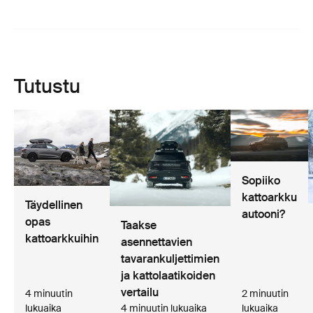
Tutustu
Sopiiko
kattoarkku
Täydellinen
autooni?
opas
Taakse
kattoarkkuihin
asennettavien
tavarankuljettimien
ja kattolaatikoiden
vertailu
4 minuutin
2 minuutin
lukuaika
4 minuutin lukuaika
lukuaika