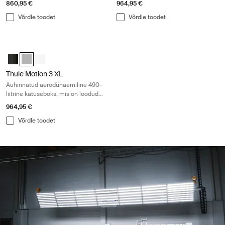
860,95 €
964,95 €
Võrdle toodet
Võrdle toodet
Thule Motion 3 XL Auhinnatud aerodünaamiline 490-liitrine katuseboks, 
Thule Motion 3 XL Black Glossy
Thule Motion 3 XL Titan Glossy (selected)
Thule Motion 3 XL Valge
Thule Motion 3 XL
Auhinnatud aerodünaamiline 490-
liitrine katuseboks, mis on loodud
väliseiklusteks
964,95 €
Võrdle toodet