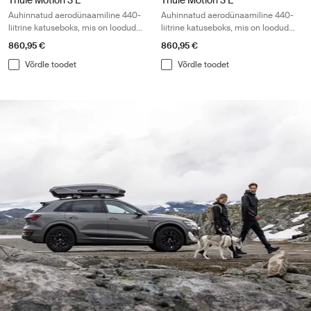
Thule Motion 3 L
Thule Motion 3 L
Auhinnatud aerodünaamiline 440-
Auhinnatud aerodünaamiline 440-
liitrine katuseboks, mis on loodud
liitrine katuseboks, mis on loodud
väliseiklusteks
väliseiklusteks
860,95 €
860,95 €
Võrdle toodet
Võrdle toodet