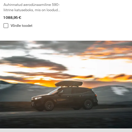
Auhinnatud aerodünaamiline 590-
liitrine katuseboks, mis on loodud
väliseiklusteks
1 088,95 €
Võrdle toodet