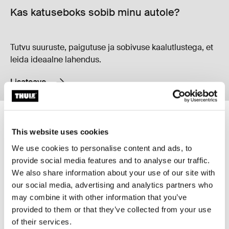
Kas katuseboks sobib minu autole?
Tutvu suuruste, paigutuse ja sobivuse kaalutlustega, et
leida ideaalne lahendus.
Lisateave
Thule Motion 3 XXL Low Auhinnatud aerodünaamiline madalaprofiililine 
Thule Force 3 L Sport Vastupidav kit
This website uses cookies
Thule Motion 3 XXL Low Black Glossy (selected)
black matte (selected)
We use cookies to personalise content and ads, to
Thule Motion 3 XXL Low
Thule Force 3 L Sport
provide social media features and to analyse our traffic.
Auhinnatud aerodünaamiline
Vastupidav kitsa profiiliga 300-
We also share information about your use of our site with
madalaprofiililine 480-liitrine
liitrine katuseboks jätab ruumi
katuseboks
muule varustusele
our social media, advertising and analytics partners who
1 088,95 €
601,95 €
may combine it with other information that you’ve
Võrdle toodet
Võrdle toodet
provided to them or that they’ve collected from your use
of their services.