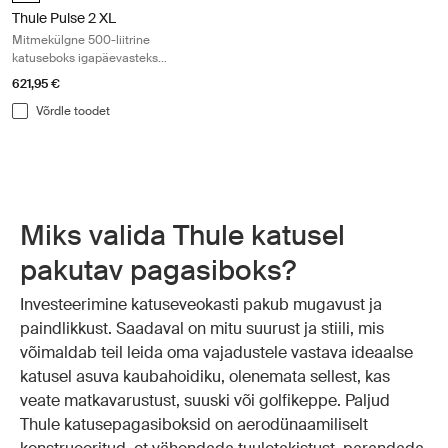
Thule Pulse 2 XL
Mitmekülgne 500-liitrine
katuseboks igapäevasteks
seiklusteks
621,95 €
Võrdle toodet
Miks valida Thule katusel
pakutav pagasiboks?
Investeerimine katuseveokasti pakub mugavust ja
paindlikkust. Saadaval on mitu suurust ja stiili, mis
võimaldab teil leida oma vajadustele vastava ideaalse
katusel asuva kaubahoidiku, olenemata sellest, kas
veate matkavarustust, suuski või golfikeppe. Paljud
Thule katusepagasiboksid on aerodünaamiliselt