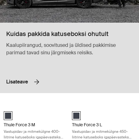
Kuidas pakkida katuseboksi ohutult
Kaalupiirangud, soovitused ja üldised pakkimise
parimad tavad sinu järgmiseks reisiks.
Lisateave
Thule Force 3 M Vastupidav ja mitmekülgne 400-liitrine katuseboks ig
Thule Force 3 L Vastupidav ja mitme
black matte (selected)
black matte (selected)
Thule Force 3 M
Thule Force 3 L
Vastupidav ja mitmekülgne 400-
Vastupidav ja mitmekülgne 450-
liitrine katuseboks igapäevasteks
liitrine katuseboks igapäevasteks