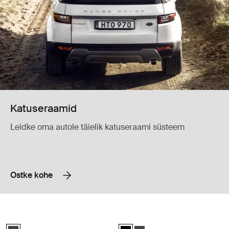
Katuseraamid
Leidke oma autole täielik katuseraami süsteem
Ostke kohe
Thule Force 3 XXL Sport Vastupidav kitsa profiiliga 450-liitrine katus
Thule Vector M Esmaklassiline 430-lii
black matte (selected)
Thule Vector M Black Metallic (sel
Thule Vector M Titan Matte