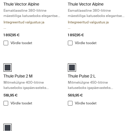
Thule Vector Alpine
Thule Vector Alpine
Esmaklassiline 380-liitrine
Esmaklassiline 380-liitrine
mäestiiliga katuseboks elegantse
mäestiiliga katuseboks elegantse
ja sportliku disainiga
ja sportliku disainiga
Integreeritud valgustus ja
Integreeritud valgustus ja
...
...
1 897,95 €
1 897,95 €
Võrdle toodet
Võrdle toodet
Thule Pulse 2 M Mitmekülgne 400-liitrine katuseboks igapäevasteks se
Thule Pulse 2 L Mitmekülgne 450-lii
black matte (selected)
black matte (selected)
Thule Pulse 2 M
Thule Pulse 2 L
Mitmekülgne 400-liitrine
Mitmekülgne 450-liitrine
katuseboks igapäevasteks
katuseboks igapäevasteks
seiklusteks
seiklusteks
518,95 €
569,95 €
Võrdle toodet
Võrdle toodet
Thule Pulse 2 XL Mitmekülgne 500-liitrine katuseboks igapäevasteks s
black matte (selected)