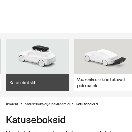
lter
filter
Veokonksule kinnitatavad
Katuseboksid
pakiraamid
Avaleht
/
Katuseboksid ja pakiraamid
/
Katuseboksid
Katuseboksid