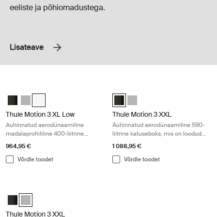
eeliste ja põhiomadustega.
Lisateave
Thule Motion 3 XL Low Auhinnatud aerodünaamiline madalaprofiililine 4
Thule Motion 3 XXL Auhinnatud aerod
Thule Motion 3 XL Low Black Glossy
Thule Motion 3 XL Low Titan Glossy
Thule Motion 3 XL Low white Valge (selected)
Thule Motion 3 XXL Black Glossy (
Thule Motion 3 XXL Titan Glo
Thule Motion 3 XL Low
Thule Motion 3 XXL
Auhinnatud aerodünaamiline
Auhinnatud aerodünaamiline 590-
madalaprofiililine 400-liitrine
liitrine katuseboks, mis on loodud
katuseboks
väliseiklusteks
964,95 €
1 088,95 €
Võrdle toodet
Võrdle toodet
Thule Motion 3 XXL Auhinnatud aerodünaamiline 590-liitrine katuseboks,
Thule Motion 3 XXL Black Glossy
Thule Motion 3 XXL Titan Glossy (selected)
Thule Motion 3 XXL