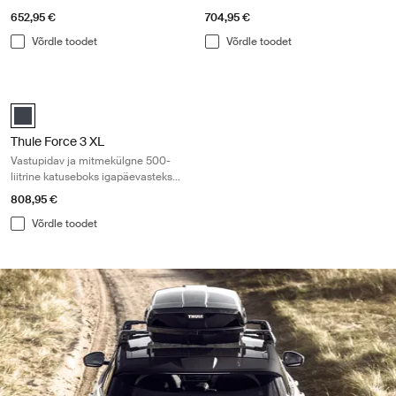
reisivajadusteks
reisivajadusteks
652,95 €
704,95 €
Võrdle toodet
Võrdle toodet
Thule Force 3 XL Vastupidav ja mitmekülgne 500-liitrine katuseboks i
black matte (selected)
Thule Force 3 XL
Vastupidav ja mitmekülgne 500-
liitrine katuseboks igapäevasteks
reisivajadusteks
808,95 €
Võrdle toodet