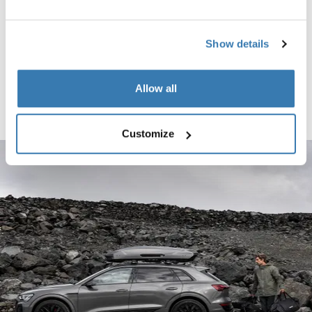
Thule Force 3 S Vastupidav ja mitmekülgne 300-liitrine katuseboks iga
black matte (selected)
Thule Force 3 S
Show details
Vastupidav ja mitmekülgne 300-
liitrine katuseboks igapäevasteks
reisivajadusteks
549,95 €
Allow all
Võrdle toodet
Customize