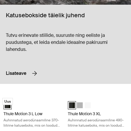
Katusebokside täielik juhend
Tutvu erinevate stiilide, suuruste ning eeliste ja
puudustega, et leida endale ideaalne pakiruumi
lahendus.
Lisateave
Thule Motion 3 L Low Auhinnatud aerodünaamiline 370-liitrine katusebok
Thule Motion 3 XL Auhinnatud aerodü
Uus
Thule Motion 3 L Low Black Glossy (selected)
Thule Motion 3 XL Black Glossy (s
Thule Motion 3 XL Titan Glos
Thule Motion 3 XL Valge
Thule Motion 3 L Low
Thule Motion 3 XL
Auhinnatud aerodünaamiline 370-
Auhinnatud aerodünaamiline 490-
liitrine katuseboks, mis on loodud
liitrine katuseboks, mis on loodud
väliseiklusteks
väliseiklusteks