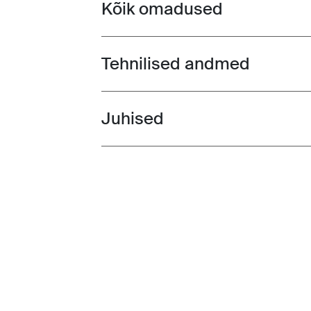
Kõik omadused
Toggle features
Tehnilised andmed
Toggle techspec
Juhised
Toggle guides and instructions