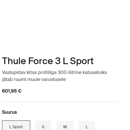
Thule Force 3 L Sport
Vastupidav kitsa profiiliga 300-liitrine katuseboks
jätab ruumi muule varustusele
601,95 €
Suurus
L Sport
S
M
L