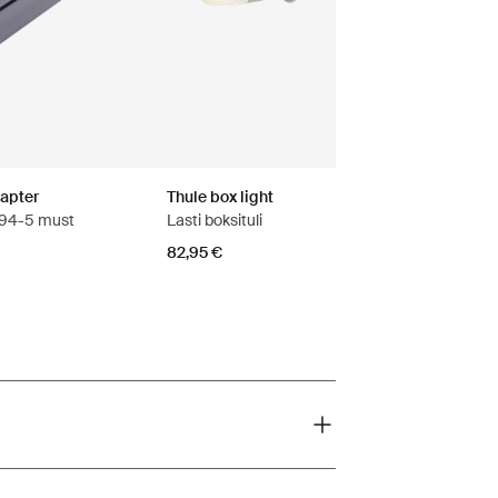
dapter
Thule box light
694-5 must
Lasti boksituli
82,95 €