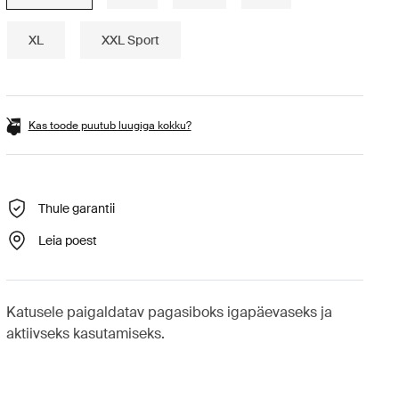
XL
XXL Sport
Kas toode puutub luugiga kokku?
Thule garantii
Leia poest
Katusele paigaldatav pagasiboks igapäevaseks ja
aktiivseks kasutamiseks.