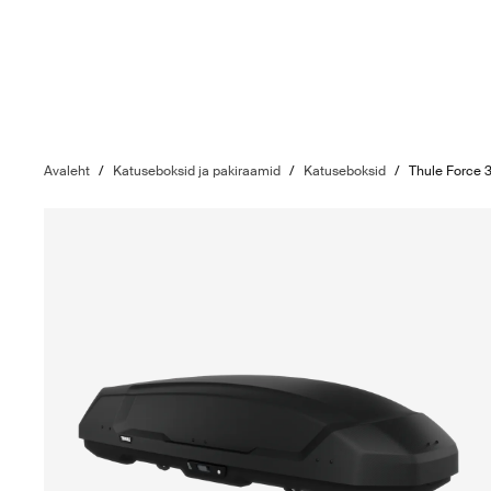
Avaleht
/
Katuseboksid ja pakiraamid
/
Katuseboksid
/
Thule Force 3