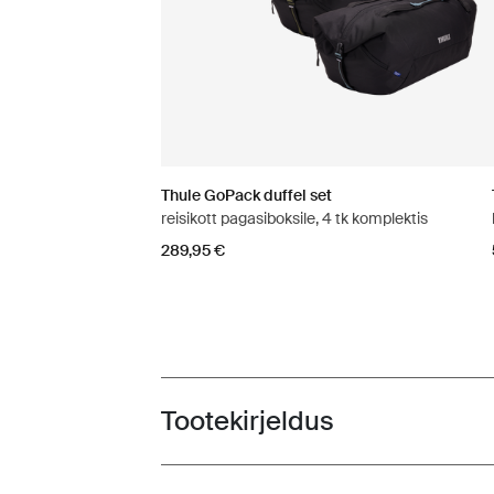
Thule GoPack duffel set
reisikott pagasiboksile, 4 tk komplektis
289,95 €
Tootekirjeldus
Toggle overview