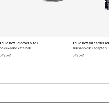
Thule box lid cover size 1
Thule box ski carrier a
boksikaane kate hall
suusahoidiku adapter 
57,95 €
57,95 €