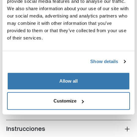
provide social media features and to analyse our traffic.
Panel lateral de privacidad para toldos Thule para
We also share information about your use of our site with
proteger contra el viento y la lluvia.
our social media, advertising and analytics partners who
may combine it with other information that you’ve
provided to them or that they’ve collected from your use
¡ADVERTENCIA DE LA PROPUESTA 65 DE
of their services.
CALIFORNIA!
Más información
Show details
Allow all
Todas las características
Toggle features
Customize
Especificaciones técnicas
Toggle techspec
Instrucciones
Toggle guides and instructions