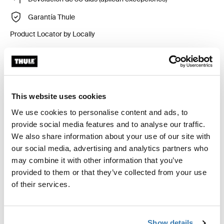
Garantía Thule
Product Locator by Locally
Kit de ajuste a la medida para montar un sistema de
portaequipajes de techo Thule en vehículos con puntos
This website uses cookies
de fijación integrados, perfil en T o puntos de fijación
de portaequipajes de instalación personalizada.
We use cookies to personalise content and ads, to
provide social media features and to analyse our traffic.
We also share information about your use of our site with
our social media, advertising and analytics partners who
may combine it with other information that you’ve
Todas las características
Toggle features
provided to them or that they’ve collected from your use
of their services.
Especificaciones técnicas
Toggle techspec
Show details