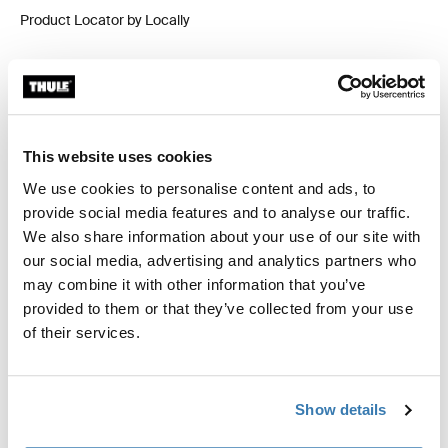
Product Locator by Locally
Kit de ajuste a la medida para montar un sistema de
portaequipajes de techo Thule en vehículos con rieles
al ras.
This website uses cookies
We use cookies to personalise content and ads, to
provide social media features and to analyse our traffic.
We also share information about your use of our site with
our social media, advertising and analytics partners who
Todas las características
Toggle features
may combine it with other information that you’ve
provided to them or that they’ve collected from your use
Especificaciones técnicas
Toggle techspec
of their services.
Instrucciones
Toggle guides and instructions
Show details