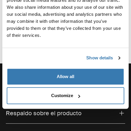
provide social media features and to analyse our traffic.
Reseñas
We also share information about your use of our site with
Toggle overview
our social media, advertising and analytics partners who
may combine it with other information that you’ve
provided to them or that they’ve collected from your use
of their services.
Show details
Allow all
Ayuda para realizar pedidos
Customize
Respaldo sobre el producto