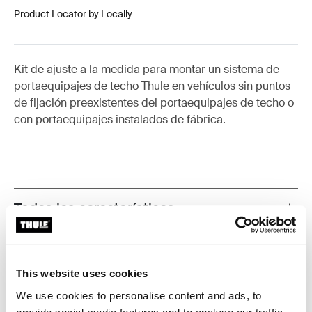
Product Locator by Locally
Kit de ajuste a la medida para montar un sistema de
portaequipajes de techo Thule en vehículos sin puntos
de fijación preexistentes del portaequipajes de techo o
con portaequipajes instalados de fábrica.
Todas las características
Toggle features
Especificaciones técnicas
Toggle techspec
This website uses cookies
Instrucciones
Toggle guides and instructions
We use cookies to personalise content and ads, to