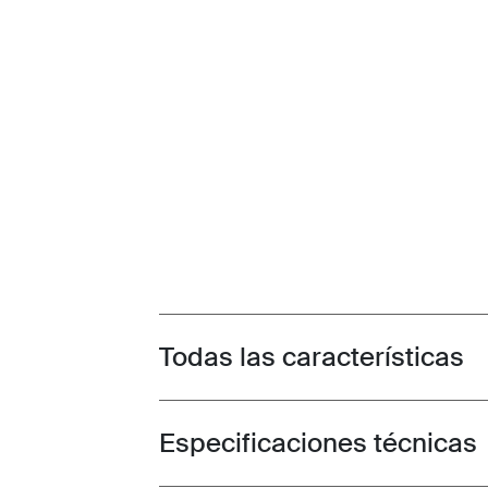
Todas las características
Toggle features
Especificaciones técnicas
Toggle techspec