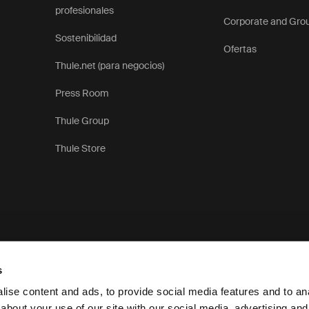
profesionales
Corporate and Gro
Sostenibilidad
Ofertas
Thule.net (para negocios)
Press Room
Thule Group
Thule Store
s
ise content and ads, to provide social media features and to anal
about your use of our site with our social media, advertising and