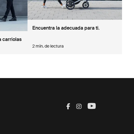
Encuentra la adecuada para ti.
 carriolas
2 min. de lectura
Visit Thule on Facebook
Visit Thule on Inst
Visit Thule on