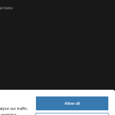
up Sales
Allow all
yse our traffic.
 analytics