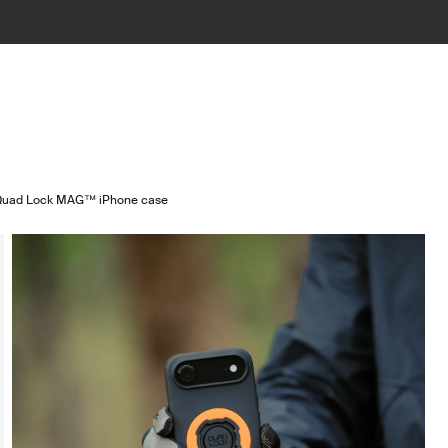
Quad Lock MAG™ iPhone case