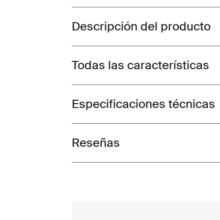
Descripción del producto
Toggle overview
Todas las características
Toggle features
Especificaciones técnicas
Toggle techspec
Reseñas
Toggle overview