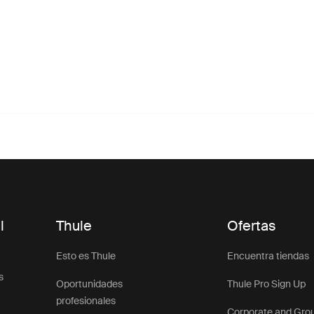
l
Thule
Ofertas
Esto es Thule
Encuentra tiendas
s
Oportunidades
Thule Pro Sign Up
profesionales
Corporate and Gro