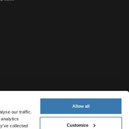
Allow all
yse our traffic.
 analytics
Customize
United States
y’ve collected
ica de cookies
Configuración de cookies