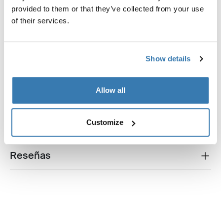
ambiente.
provided to them or that they’ve collected from your use
of their services.
Show details
Descripción del producto
Toggle overview
Allow all
Todas las características
Toggle features
Customize
Especificaciones técnicas
Toggle techspec
Reseñas
Toggle overview