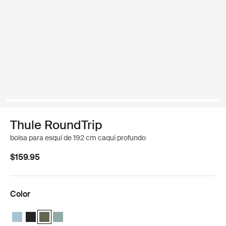
Thule RoundTrip
bolsa para esquí de 192 cm caqui profundo
$159.95
Color
Thule RoundTrip ski bag 192cm Azul medio
Thule RoundTrip ski bag 192cm Negro
Thule RoundTrip ski bag 192cm Caqui oscuro (selected)
Thule RoundTrip ski bag 192cm Verde brumoso