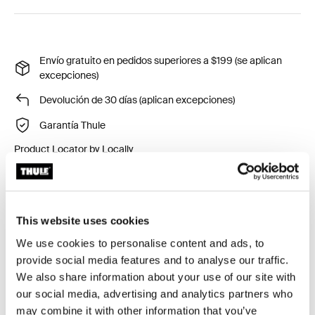
Envío gratuito en pedidos superiores a $199 (se aplican
excepciones)
Devolución de 30 días (aplican excepciones)
Garantía Thule
Product Locator by Locally
This website uses cookies
Un espacioso bolso de esquí con fundas de esquí
We use cookies to personalise content and ads, to
acolchadas y ceñidas para garantizar que tu equipo
provide social media features and to analyse our traffic.
viaje de forma segura a cada destino. Este bolso está
We also share information about your use of our site with
certificado por bluesign® que garantiza la protección
our social media, advertising and analytics partners who
de los trabajadores, los consumidores y el medio
may combine it with other information that you’ve