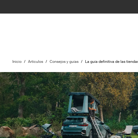
Inicio
/
Artículos
/
Consejos y guías
/
La guía definitiva de las tien