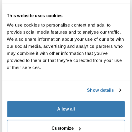
conforme cambian las condiciones.
This website uses cookies
We use cookies to personalise content and ads, to
El sistema Thule Subsola está diseñado
provide social media features and to analyse our traffic.
We also share information about your use of our site with
para una instalación sencilla
our social media, advertising and analytics partners who
Los paneles se fijan de forma intuitiva al toldo, ya sea
may combine it with other information that you’ve
mediante el riel del toldo en la parte frontal o el
provided to them or that they’ve collected from your use
travesaño tensor en el lateral, y se conectan entre sí con
of their services.
cierres integrados. Los postes de soporte telescópicos
facilitan el ajuste preciso de ángulos y altura
Una vez colocados, los ajustes son rápidos y sencillos:
Show details
Ajusta los paneles conforme se mueve el sol
Abre o cierra secciones según lo necesites
Allow all
Reconfigura la instalación sin tener que empezar de
cero
Esta facilidad de uso hace que el sistema Thule
Customize