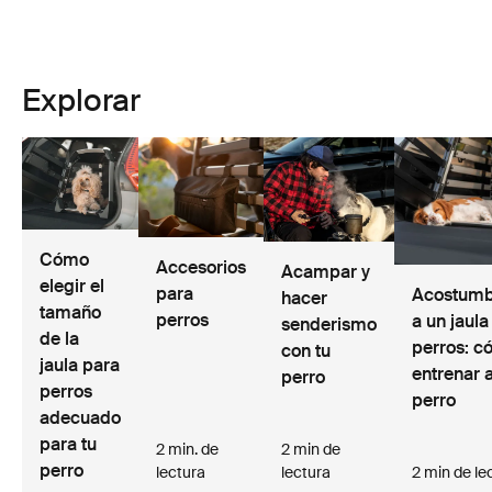
Explorar
Cómo
Accesorios
Acampar y
elegir el
para
Acostumb
hacer
tamaño
perros
a un jaula
senderismo
de la
perros: 
con tu
jaula para
entrenar a
perro
perros
perro
adecuado
para tu
2 min. de
2 min de
perro
lectura
lectura
2 min de le