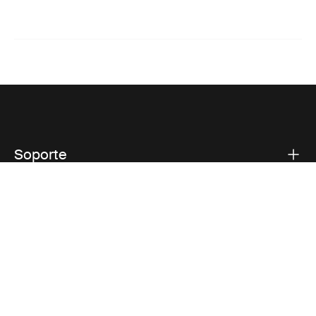
Soporte
Respaldo sobre el producto
Thule