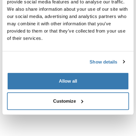
provide social media features and to analyse our traffic.
negro
We also share information about your use of our site with
our social media, advertising and analytics partners who
may combine it with other information that you’ve
provided to them or that they’ve collected from your use
of their services.
Descripción del producto
Toggle overview
Show details
Todas las características
Toggle features
Allow all
Especificaciones técnicas
Toggle techspec
Customize
Instrucciones
Toggle guides and instructions