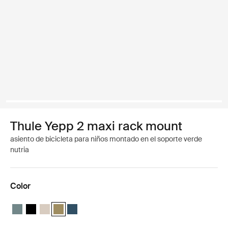
Thule Yepp 2 maxi rack mount
asiento de bicicleta para niños montado en el soporte verde
nutria
Color
Thule Yepp 2 maxi Azul medio
Thule Yepp 2 maxi Negro medianoche
Thule Yepp 2 maxi Arena suave
Thule Yepp 2 maxi Verde nutria (selected)
Thule Yepp 2 maxi Majolica Blue