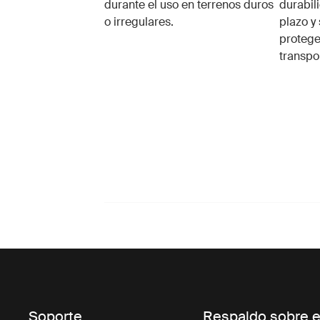
durante el uso en terrenos duros
durabil
o irregulares.
plazo y
proteger
transpo
Soporte
Respaldo sobre e