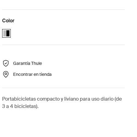
Color
Alu-Black (selected)
Garantía Thule
Encontrar en tienda
Portabicicletas compacto y liviano para uso diario (de
3 a 4 bicicletas).