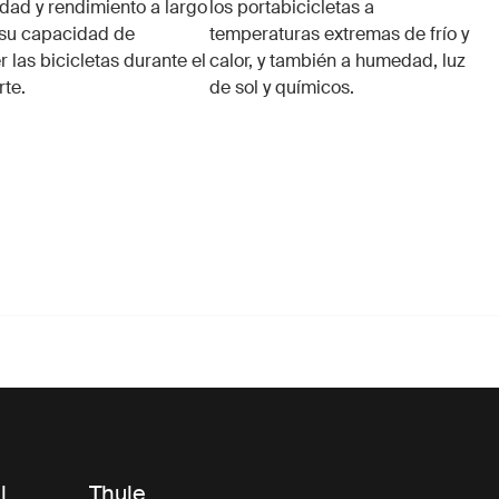
idad y rendimiento a largo
los portabicicletas a
 su capacidad de
temperaturas extremas de frío y
 las bicicletas durante el
calor, y también a humedad, luz
rte.
de sol y químicos.
l
Thule