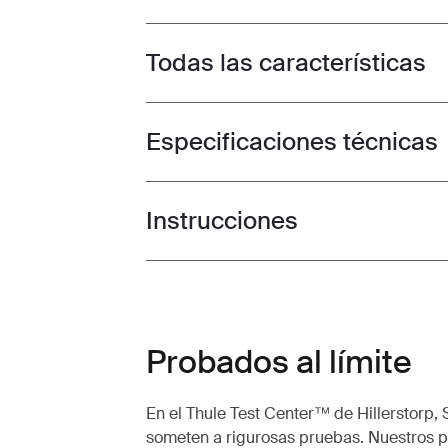
Todas las características
Toggle features
Especificaciones técnicas
Toggle techspec
Instrucciones
Toggle guides and instructions
Probados al límite
En el Thule Test Center™ de Hillerstorp, 
someten a rigurosas pruebas. Nuestros po