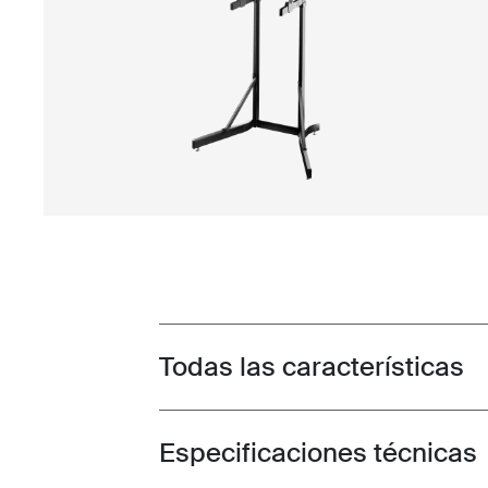
Todas las características
Toggle features
Especificaciones técnicas
Toggle techspec