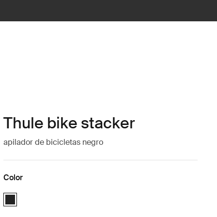
Thule bike stacker
apilador de bicicletas negro
Color
Thule bike stacker Negro (selected)