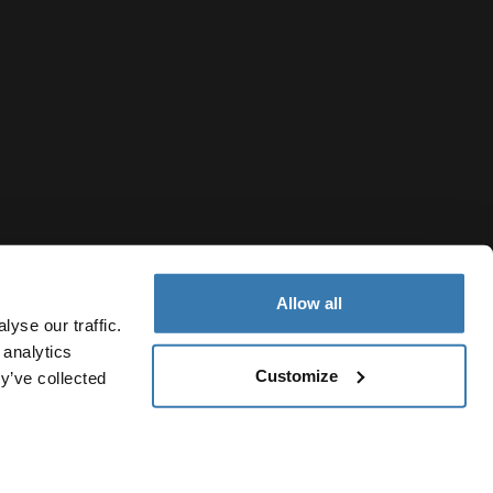
Allow all
yse our traffic.
 analytics
Customize
y’ve collected
Costa Rica
lítica de cookies
Configuración de cookies
Current market/Swi