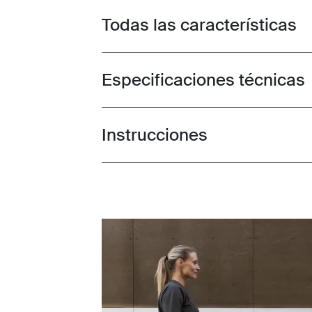
Todas las características
Toggle features
Especificaciones técnicas
Toggle techspec
Instrucciones
Toggle guides and instructions