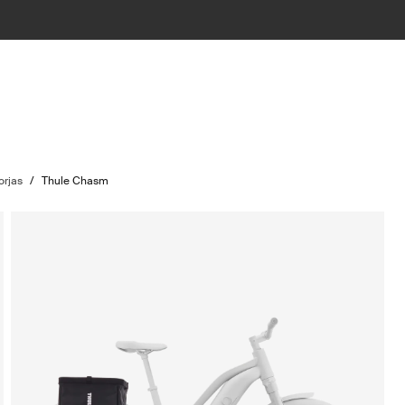
orjas
/
Thule Chasm