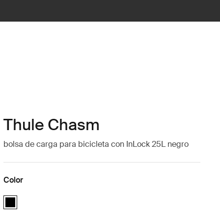
Thule Chasm
bolsa de carga para bicicleta con InLock 25L negro
Color
Thule Chasm cargo bin with InLock 25L Negro (selected)