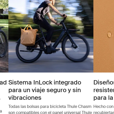
dad
Sistema InLock integrado
Diseño
para un viaje seguro y sin
resiste
vibraciones
para la
o
Todas las bolsas para bicicleta Thule Chasm
Hecho con 
a
son compatibles con el panel universal Thule
recubierta