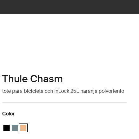
Thule Chasm
tote para bicicleta con InLock 25L naranja polvoriento
Color
Thule Chasm tote with InLock 25L Negro
Thule Chasm tote with InLock 25L Azul medio
Thule Chasm tote with InLock 25L Naranja polvoriento (selec