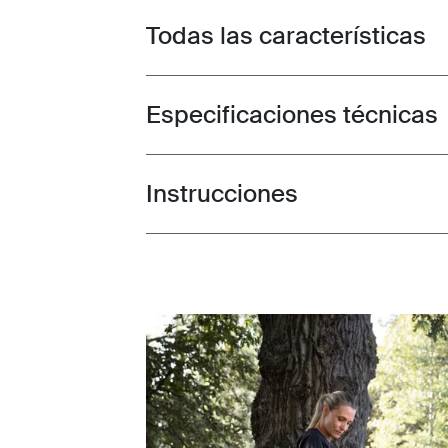
Todas las características
Toggle features
Especificaciones técnicas
Toggle techspec
Instrucciones
Toggle guides and instructions