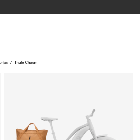
orjas
/
Thule Chasm