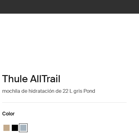
Thule AllTrail
mochila de hidratación de 22 L gris Pond
Color
Thule AllTrail Daypack 22L Caqui claro
Thule AllTrail Daypack 22L Negro
Thule AllTrail Daypack 22L Azul de estanque (selected)