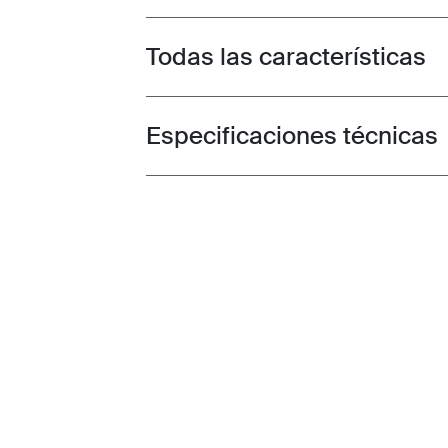
Todas las características
Toggle features
Especificaciones técnicas
Toggle techspec