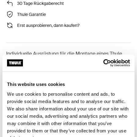
30 Tage Rückgaberecht
Thule Garantie
Erst ausprobieren, dann kaufen?
Individuelle Ausrüstung für die Montage eines Thule
Dachträgersystems auf Fahrzeugen mit integrierter
Dachreling.
This website uses cookies
We use cookies to personalise content and ads, to
provide social media features and to analyse our traffic.
Alle Eigenschaften
Toggle features
We also share information about your use of our site with
our social media, advertising and analytics partners who
may combine it with other information that you’ve
Technische Daten
Toggle techspec
provided to them or that they’ve collected from your use