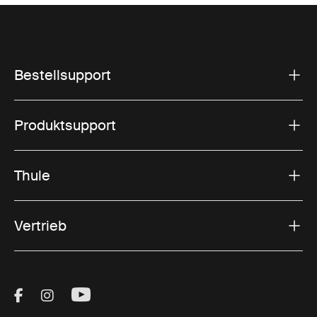
Bestellsupport
Produktsupport
Thule
Vertrieb
Visit Thule on Facebook (external link)
Visit Thule on Instagram (external link)
Visit Thule on Youtube (external lin