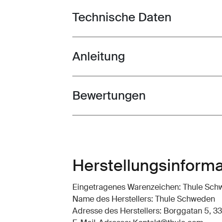
Technische Daten
Toggle techspec
Anleitung
Toggle guides and instructions
Bewertungen
Toggle overview
Herstellungsinform
Eingetragenes Warenzeichen: Thule Sc
Name des Herstellers: Thule Schweden
Adresse des Herstellers: Borggatan 5, 33