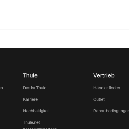
Thule
Vertrieb
en
Das ist Thule
Händler finden
Karriere
Outlet
Nachhaltigkeit
Rabattbedingunge
Thule.net