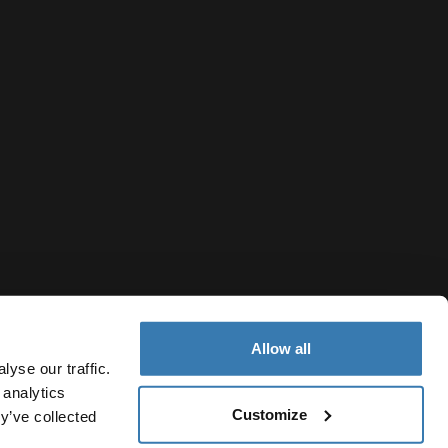
Allow all
yse our traffic.
 analytics
Customize
y’ve collected
Germany
Cookie-Richtlinien
Cookie-Einstellungen
Current market/Sw