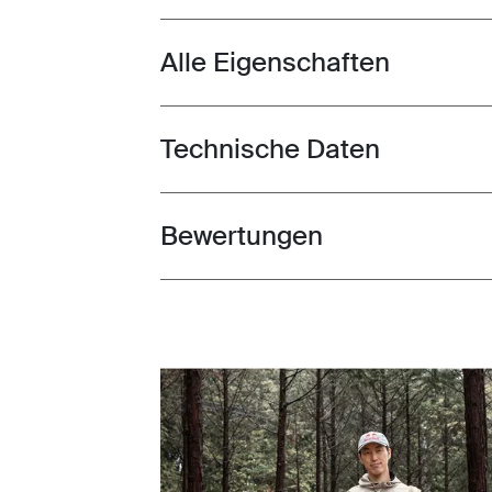
Alle Eigenschaften
Toggle features
Technische Daten
Toggle techspec
Bewertungen
Toggle overview