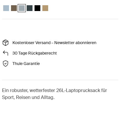
Thule Chasm backpack 26L Teichgrau
Thule Chasm backpack 26L Dunkles Kaki
Thule Chasm backpack 26L Sanftes Blau (selected)
Thule Chasm backpack 26L Dunkelstes Blau
Thule Chasm backpack 26L Schwarz
Thule Chasm backpack 26L Sanftes Beige
Kostenloser Versand – Newsletter abonnieren
30 Tage Rückgaberecht
Thule Garantie
Ein robuster, wetterfester 26L-Laptoprucksack für
Sport, Reisen und Alltag.