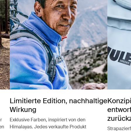
Limitierte Edition, nachhaltige
Konzipi
Wirkung
entwor
zurück
r
Exklusive Farben, inspiriert von den
en
Himalayas. Jedes verkaufte Produkt
Strapazier