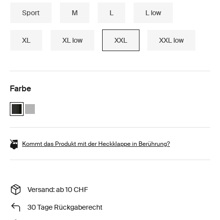
Sport
M
L
L low
XL
XL low
XXL
XXL low
Farbe
Thule Motion 3 XXL Black Glossy (selected)
Thule Motion 3 XXL Titan Glossy
Kommt das Produkt mit der Heckklappe in Berührung?
Versand: ab 10 CHF
30 Tage Rückgaberecht