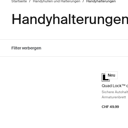
Startseite
/
Handyhüllen und Halterungen
/
Handyhalterungen
Handyhalterungen 
Filter verbergen
Zu den Ergebnissen springen
Quad Lock™ da
Quad Lock™ d
Neu
Quad Lock™ d
Sichere Autohal
Armaturenbrett
CHF 49.99