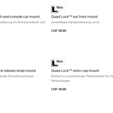
and console car mount einstellbare Handyhalterung für Armaturenbre
Quad Lock™ out front mount einstellb
 and console car mount Schwarz (selected)
Quad Lock™ out front mount Schwarz 
Neu
h and console car mount
Quad Lock™ out front mount
halterung für Armaturenbrett und
einstellbare Handyhalterung vorne
CHF 39.99
k release strap mount Einfach zu verwendende Schnellverschluss-Ri
Quad Lock™ stem cap mount Einfach z
k release strap mount Schwarz (selected)
Quad Lock™ stem cap mount Schwarz 
Neu
k release strap mount
Quad Lock™ stem cap mount
ende Schnellverschluss-
Einfach zu montierender Telefonhalter für F
Vorbaukappe
CHF 39.99