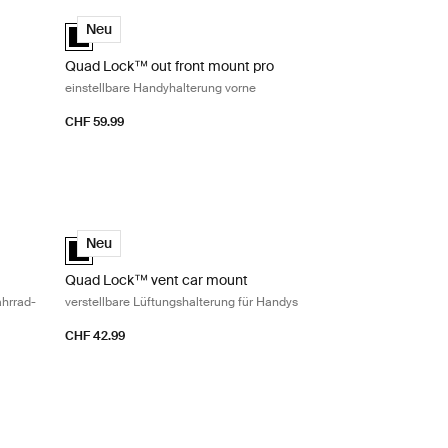
tt und Konsole Black
are Handyhalterung vorne Black
Quad Lock™ out front mount pro einstellbare Handyhalterun
(selected)
Quad Lock™ out front mount pro Schwarz (selected)
Neu
Quad Lock™ out front mount pro
einstellbare Handyhalterung vorne
CHF 59.99
emenhalterung Black
u montierender Telefonhalter für Fahrrad-Vorbaukappe Black
Quad Lock™ vent car mount verstellbare Lüftungshalterung 
(selected)
Quad Lock™ vent car mount Schwarz (selected)
Neu
Quad Lock™ vent car mount
ahrrad-
verstellbare Lüftungshalterung für Handys
CHF 42.99