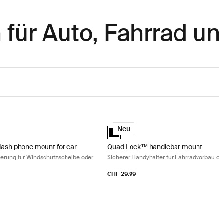
für Auto, Fahrrad u
sh phone mount for car Sichere Autohalterung für Windschutzscheibe
Quad Lock™ handlebar mount Sicher
ash phone mount for car Schwarz (selected)
Quad Lock™ handlebar mount Schwa
Neu
ash phone mount for car
Quad Lock™ handlebar mount
terung für Windschutzscheibe oder
Sicherer Handyhalter für Fahrradvorbau 
CHF 29.99