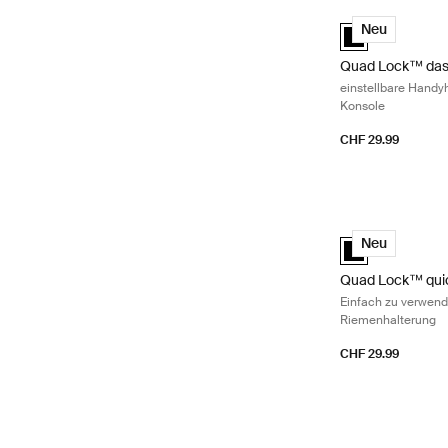
Quad Lock™ dash 
Quad Lock™ dash
Neu
Quad Lock™ das
einstellbare Handy
Konsole
CHF 29.99
Quad Lock™ quic
Quad Lock™ quic
Neu
Quad Lock™ quic
Einfach zu verwend
Riemenhalterung
CHF 29.99