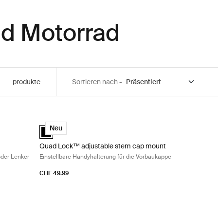
nd Motorrad
produkte
Sortieren nach -
 oder Armaturenbrett Black
er Handyhalter für Fahrradvorbau oder Lenker Black
Quad Lock™ adjustable stem cap mount Einstellbare Hand
rz (selected)
Quad Lock™ adjustable stem cap mount Schwarz (select
Neu
Quad Lock™ adjustable stem cap mount
oder Lenker
Einstellbare Handyhalterung für die Vorbaukappe
CHF 49.99