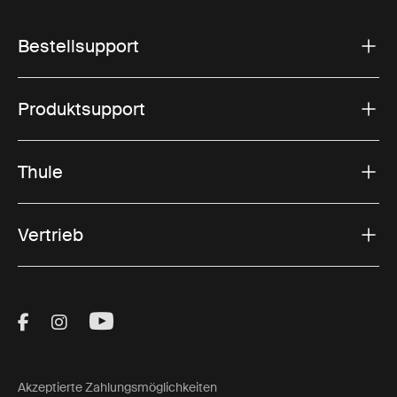
Bestellsupport
Produktsupport
Thule
Vertrieb
Visit Thule on Facebook (external link)
Visit Thule on Instagram (external link)
Visit Thule on Youtube (external lin
Akzeptierte Zahlungsmöglichkeiten