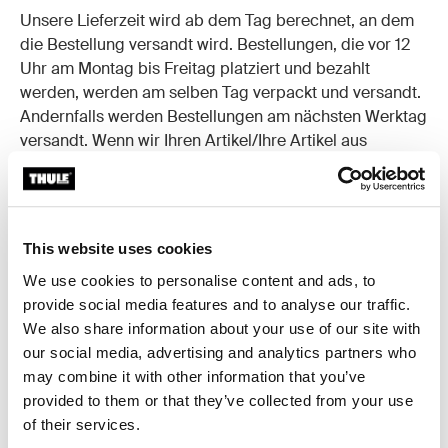
Unsere Lieferzeit wird ab dem Tag berechnet, an dem
die Bestellung versandt wird. Bestellungen, die vor 12
Uhr am Montag bis Freitag platziert und bezahlt
werden, werden am selben Tag verpackt und versandt.
Andernfalls werden Bestellungen am nächsten Werktag
versandt. Wenn wir Ihren Artikel/Ihre Artikel aus
irgendeinem Grund nicht liefern können, werden wir
uns mit Ihnen in Verbindung setzen. Sehen Sie dazu
auch unsere vollständigen
Einkaufsbedingungen
.
This website uses cookies
Liefermethode
We use cookies to personalise content and ads, to
Ihre Bestellung auf thule.com wird mit einer der
provide social media features and to analyse our traffic.
folgenden Möglichkeiten geliefert:
We also share information about your use of our site with
our social media, advertising and analytics partners who
Lieferung nach Hause durch DSV bis zum
may combine it with other information that you’ve
Tor/Eigentumsgrenze für übergroße für alle
provided to them or that they’ve collected from your use
Produkte.
of their services.
Die verfügbare und angewandte Lieferart ist abhängig