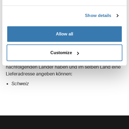
von dem Inhalt, dem Gewicht und/oder den
Dimensionen Ihrer Bestelung und wird Ihnen beim
Show details
Abschluss Ihrer Bestellung angezeigt.
Allow all
Lieferbeschränkungen
Es bestehen die folgenden Lieferbeschränkungen: Der
Anbieter liefert nur an Kunden, die ihren gewöhnlichen
Customize
Aufenthalt (Rechnungsadresse) in einem der
nachfolgenden Länder haben und im selben Land eine
Lieferadresse angeben können:
Schweiz