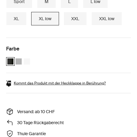
Sport
M
L
L low
XL
XL low
XXL
XXL low
Farbe
Thule Motion 3 XL Low Black Glossy (selected)
Thule Motion 3 XL Low Titan Glossy
Thule Motion 3 XL Low white Weiß
Kommt das Produkt mit der Heckklappe in Berührung?
Versand: ab 10 CHF
30 Tage Rückgaberecht
Thule Garantie