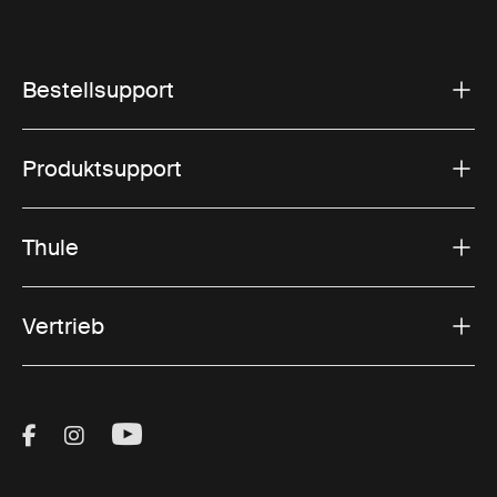
Bestellsupport
Produktsupport
Thule
Vertrieb
Visit Thule on Facebook (external link)
Visit Thule on Instagram (external link)
Visit Thule on Youtube (external lin