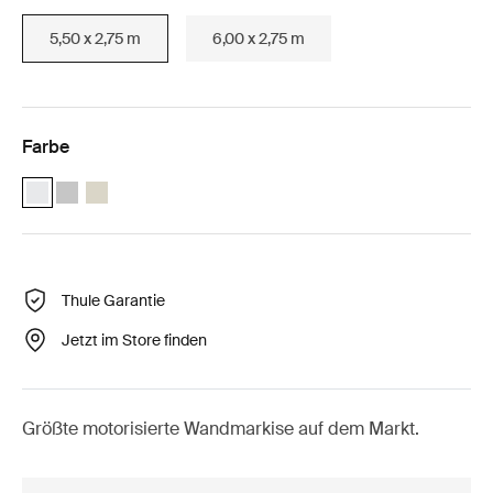
5,50 x 2,75 m
6,00 x 2,75 m
Farbe
Thule Omnistor 8000 Motorized (5.50x2.75) Weiß (selected)
Thule Omnistor 8000 Motorized (5.50x2.75) Eloxiert
Thule Omnistor 8000 Motorized (5.50x2.75) Creme
Thule Garantie
Jetzt im Store finden
Größte motorisierte Wandmarkise auf dem Markt.