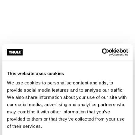
Bis an die Grenzen getestet
This website uses cookies
Im Thule Test Center™ in Hillerstorp, Schweden,
We use cookies to personalise content and ads, to
werden die Produkte strengen Tests unterzogen.
provide social media features and to analyse our traffic.
Unsere Dachträgersysteme sind für einen möglichst
We also share information about your use of our site with
sicheren Transport deiner Ausrüstung und eine
our social media, advertising and analytics partners who
möglichst sichere Befestigung auf deinem Auto
may combine it with other information that you’ve
konzipiert. Folgende Beispiele sind nur einige der
provided to them or that they’ve collected from your use
vielen Tests, die wir durchführen.
of their services.