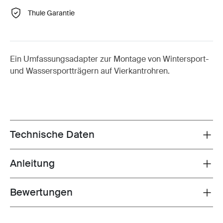
Thule Garantie
Ein Umfassungsadapter zur Montage von Wintersport-
und Wassersportträgern auf Vierkantrohren.
Technische Daten
Toggle techspec
Anleitung
Toggle guides and instructions
Bewertungen
Toggle overview