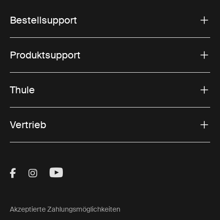
Bestellsupport
Produktsupport
Thule
Vertrieb
Visit Thule on Facebook (external link)
Visit Thule on Instagram (external link)
Visit Thule on Youtube (external lin
Akzeptierte Zahlungsmöglichkeiten