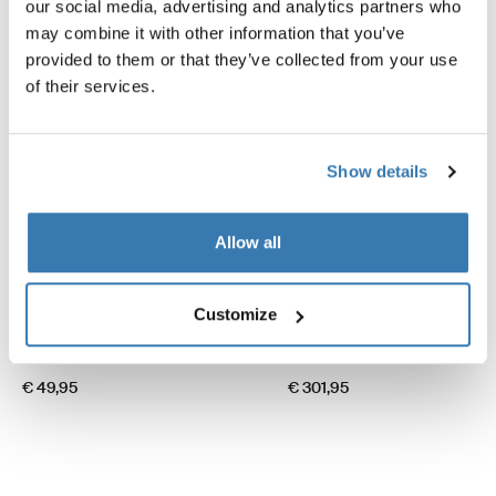
our social media, advertising and analytics partners who
may combine it with other information that you’ve
provided to them or that they’ve collected from your use
of their services.
Show details
Allow all
Thule hold down side strap kit
Thule Mosquito Panorama
Customize
Markisenzelt Halte-Set für
Reißverschließbares Moskito
Seitenriemen schwarz
Seitenteil, grau
€ 49,95
€ 301,95