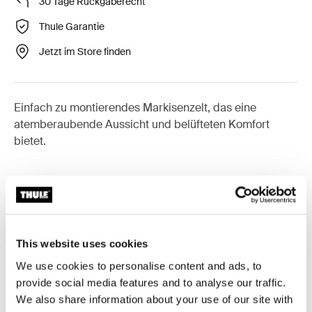
30 Tage Rückgaberecht
Thule Garantie
Jetzt im Store finden
Einfach zu montierendes Markisenzelt, das eine
atemberaubende Aussicht und belüfteten Komfort
bietet.
Zubehör für Thule Panorama for
Thule Omnistor 6300
This website uses cookies
We use cookies to personalise content and ads, to
provide social media features and to analyse our traffic.
Online verfügbar
Online verfügbar
We also share information about your use of our site with