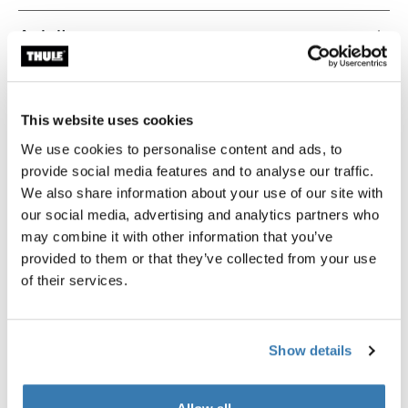
Anleitung
Toggle guides and instructions
Bewertungen
Toggle overview
This website uses cookies
We use cookies to personalise content and ads, to
Herstellungsinformationen
provide social media features and to analyse our traffic.
We also share information about your use of our site with
Eingetragenes Warenzeichen: Thule Schweden AB
our social media, advertising and analytics partners who
Name des Herstellers: Thule Schweden
may combine it with other information that you’ve
Adresse des Herstellers: Borggatan 5,
provided to them or that they’ve collected from your use
335 73 Hillerstorp, Sweden
of their services.
E-Mail-Adresse: Kontakt@thule.com
Website: www.thule.com
Show details