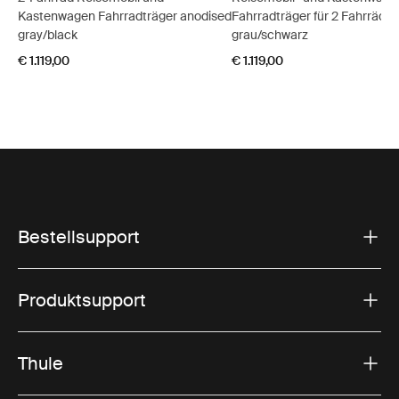
Kastenwagen Fahrradträger anodised
Fahrradträger für 2 Fahrräder,
gray/black
grau/schwarz
€ 1.119,00
€ 1.119,00
Bestellsupport
Produktsupport
Thule