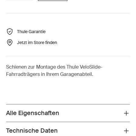
Thule Garantie
Jetzt im Store finden
Schienen zur Montage des Thule VeloSlide-
Fahrradträgers in Ihrem Garagenabteil.
Alle Eigenschaften
Toggle features
Technische Daten
Toggle techspec