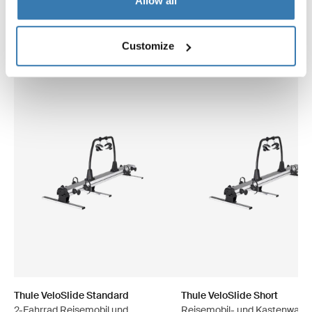
Allow all
Verwandte Produkte
Customize
Thule VeloSlide Standard
Thule VeloSlide Short
2-Fahrrad Reisemobil und
Reisemobil- und Kastenwage