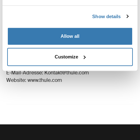
Bewertungen
Toggle overview
Show details
Herstellungsinformationen
Allow all
Eingetragenes Warenzeichen: Thule Schweden AB
Name des Herstellers: Thule Schweden
Customize
Adresse des Herstellers: Borggatan 5,
335 73 Hillerstorp, Sweden
E-Mail-Adresse: Kontakt@thule.com
Website: www.thule.com