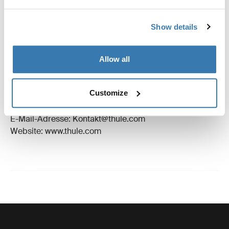
Bewertungen
Toggle overview
Show details
Herstellungsinformationen
Allow all
Eingetragenes Warenzeichen: Thule Schweden AB
Name des Herstellers: Thule Schweden
Customize
Adresse des Herstellers: Borggatan 5,
335 73 Hillerstorp, Sweden
E-Mail-Adresse: Kontakt@thule.com
Website: www.thule.com