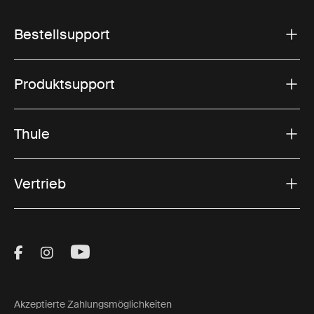
Bestellsupport
Produktsupport
Thule
Vertrieb
Visit Thule on Facebook (external link)
Visit Thule on Instagram (external link)
Visit Thule on Youtube (external lin
Akzeptierte Zahlungsmöglichkeiten