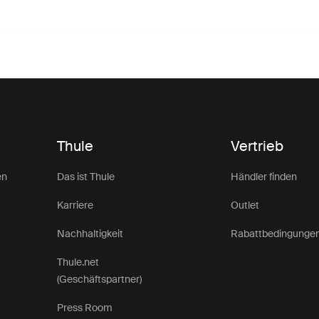
Thule
Vertrieb
en
Das ist Thule
Händler finden
Karriere
Outlet
Nachhaltigkeit
Rabattbedingunge
Thule.net
(Geschäftspartner)
Press Room