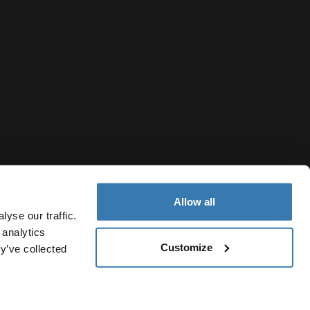
Allow all
yse our traffic.
 analytics
Customize
y’ve collected
Austria
ng
Cookie-Richtlinien
Cookie-Einstellungen
Current market/