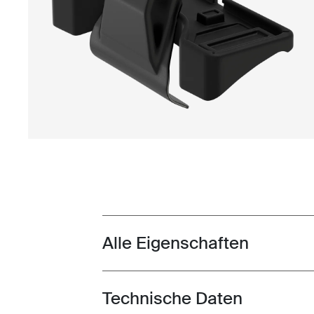
Alle Eigenschaften
Toggle features
Technische Daten
Toggle techspec