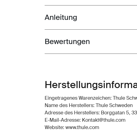
Anleitung
Toggle guides and instructions
Bewertungen
Toggle overview
Herstellungsinform
Eingetragenes Warenzeichen: Thule Sc
Name des Herstellers: Thule Schweden
Adresse des Herstellers: Borggatan 5, 33
E-Mail-Adresse: Kontakt@thule.com
Website: www.thule.com